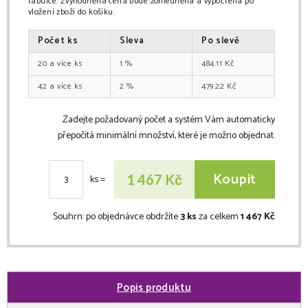
tabulce. Zvýhodněná cena bude zohledněna a vypočtena po
vložení zboží do košíku.
Počet
ks
Sleva
Po slevě
20
ks
1
%
484.11
Kč
42
ks
2
%
479.22
Kč
Zadejte požadovaný počet a systém Vám automaticky
přepočítá minimální množství, které je možno objednat.
Koupit
Kč
1 467
ks
=
Souhrn:
po objednávce obdržíte
3 ks
za celkem
1 467 Kč
Popis produktu