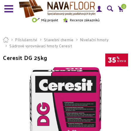
0
Můj projekt
Recenze zákazníků
Příslušenství
Stavební chemie
Nivelační hmoty
Sádrové vyrovnávací hmoty Ceresit
Ceresit DG 25kg
35
%
sleva