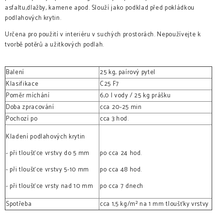
asfaltu,dlažby, kamene apod. Slouží jako podklad před pokládkou
podlahových krytin.
Určena pro použití v interiéru v suchých prostorách. Nepoužívejte k
tvorbě potěrů a užitkových podlah.
Balení
25 kg, paírový pytel
Klasifikace
C25 F7
Poměr míchání
6,0 l vody / 25 kg prášku
Doba zpracování
cca 20-25 min
Pochozí po
cca 3 hod.
Kladení podlahových krytin
- při tloušťce vrstvy do 5 mm
po cca 24 hod.
- při tloušťce vrstvy 5-10 mm
po cca 48 hod.
- při tloušťce vrsty nad 10 mm
po cca 7 dnech
Spotřeba
cca 1,5 kg/m² na 1 mm tloušťky vrstvy