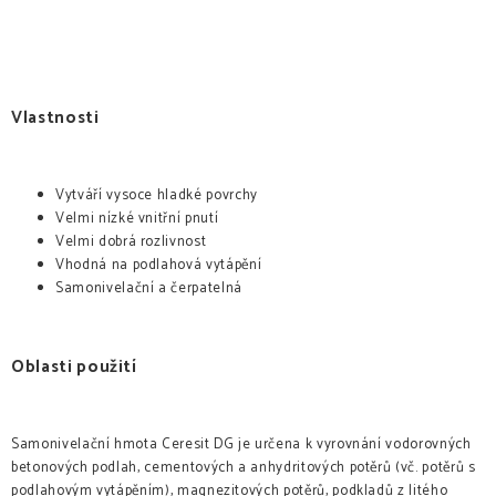
Vlastnosti
Vytváří vysoce hladké povrchy
Velmi nízké vnitřní pnutí
Velmi dobrá rozlivnost
Vhodná na podlahová vytápění
Samonivelační a čerpatelná
Oblasti použití
Samonivelační hmota Ceresit DG je určena k vyrovnání vodorovných
betonových podlah, cementových a anhydritových potěrů (vč. potěrů s
podlahovým vytápěním), magnezitových potěrů, podkladů z litého