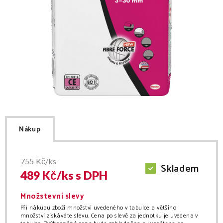
Nákup
755
Kč/ks
Skladem
489
Kč/
ks
s DPH
Množstevní slevy
Při nákupu zboží množství uvedeného v tabulce a většího
množství získáváte slevu. Cena po slevě za jednotku je uvedena v