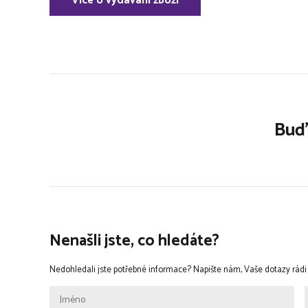
Více o vydávání zboží
Buďt
Nenašli jste, co hledáte?
Nedohledali jste potřebné informace? Napište nám, Vaše dotazy rád