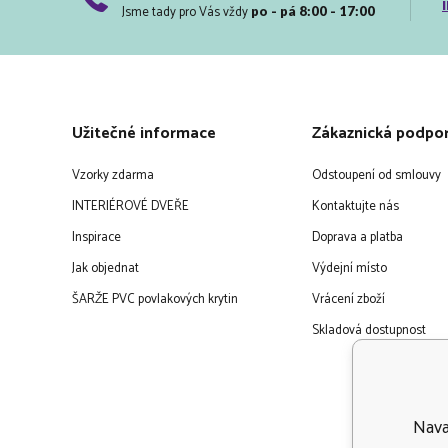
Jsme tady pro Vás vždy
po - pá 8:00 - 17:00
Užitečné informace
Zákaznická podpo
Vzorky zdarma
Odstoupení od smlouvy
INTERIÉROVÉ DVEŘE
Kontaktujte nás
Inspirace
Doprava a platba
Jak objednat
Výdejní místo
ŠARŽE PVC povlakových krytin
Vrácení zboží
Skladová dostupnost
Navaf