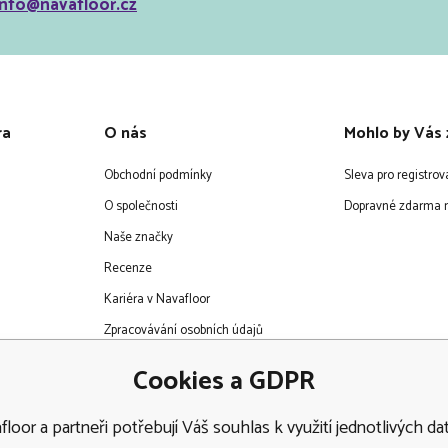
info@navafloor.cz
ra
O nás
Mohlo by Vás 
Obchodní podmínky
Sleva pro registro
O společnosti
Dopravné zdarma n
Naše značky
Recenze
Kariéra v Navafloor
Zpracovávání osobních údajů
EET
Cookies a GDPR
loor a partneři potřebují Váš souhlas k využití jednotlivých dat