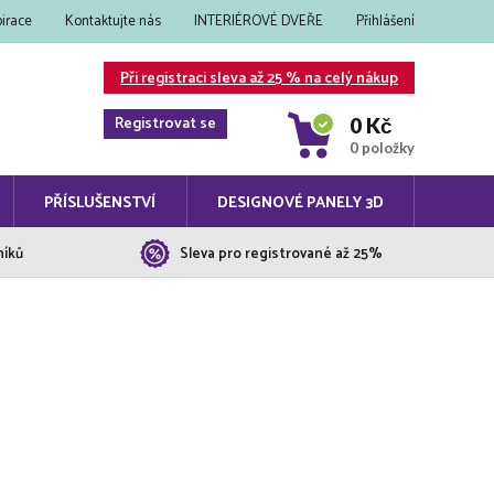
pirace
Kontaktujte nás
INTERIÉROVÉ DVEŘE
Přihlášení
Při registraci sleva až 25 % na celý nákup
Registrovat se
0 Kč
0 položky
PŘÍSLUŠENSTVÍ
DESIGNOVÉ PANELY 3D
níků
Sleva pro registrované až 25%