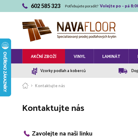
602 585 323
Volejte po - pá 8:0
Potřebujete poradit?
AKČNÍ ZBOŽÍ
VINYL
LAMINÁT
Vzorky podlah a koberců
Dop
Kontaktujte nás
Kontaktujte nás
Zavolejte na naši linku