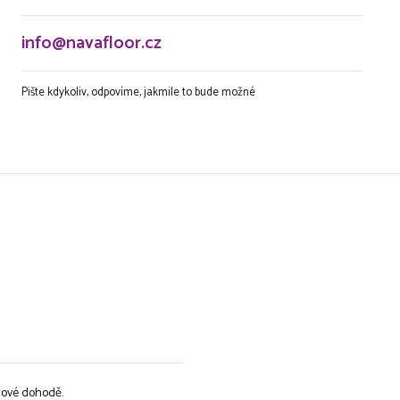
info@navafloor.cz
Pište kdykoliv, odpovíme, jakmile to bude možné
lové dohodě.