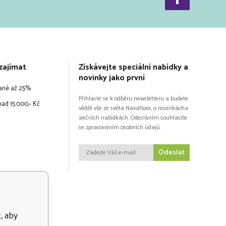
zajímat
Získávejte speciální nabídky a
novinky jako první
vané až 25%
Přihlaste se k odběru newsletteru a budete
ad 15.000,- Kč
vědět vše ze světa Navafloor, o novinkácha
akčních nabídkách. Odesláním souhlasíte
se zpracováním osobních údajů.
Odeslat
, aby