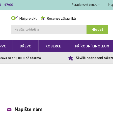
Poradenské centrum
Ins
0 - 17:00
Můj projekt
Recenze zákazníků
Hledat
PVC
DŘEVO
KOBERCE
PŘÍRODNÍ LINOLEUM
rava nad 15 000 Kč zdarma
Skvělé hodnocení zákaz
Napište nám