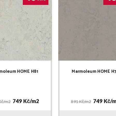
moleum HOME H81
Marmoleum HOME H
749 Kč/
m2
749 Kč/
m
Kč/
m2
891 Kč/
m2