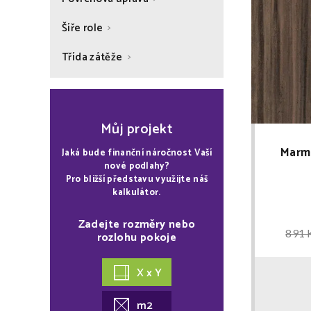
Šíře role
Třída zátěže
Můj projekt
Marm
Jaká bude finanční náročnost Vaší
nové podlahy?
Pro bližší představu využijte náš
kalkulátor.
Zadejte rozměry nebo
891 
rozlohu pokoje
X x Y
m2