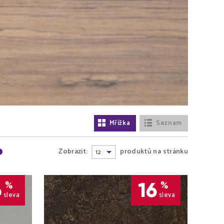
Mřížka
Seznam
Zobrazit:
produktů na stránku
6
16
%
%
sleva
sleva