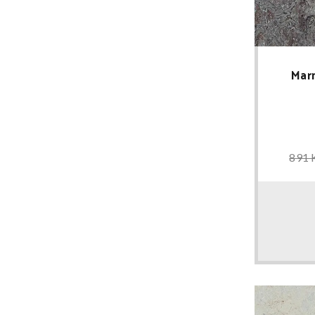
Mar
891 