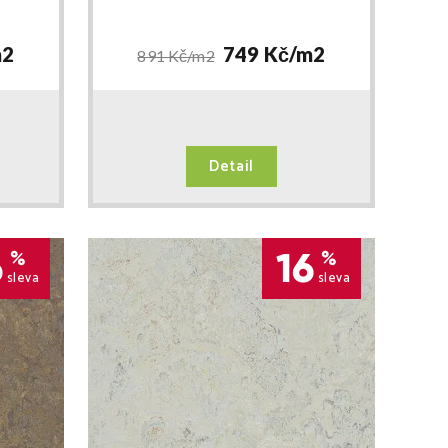
2
749 Kč/
m2
891 Kč/
m2
Detail
6
16
%
%
sleva
sleva