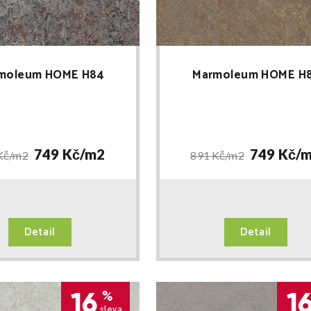
moleum HOME H84
Marmoleum HOME H
749 Kč/
m2
749 Kč/
m
Kč/
m2
891 Kč/
m2
Detail
Detail
16
1
%
sleva