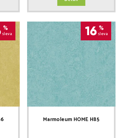
6
16
%
%
sleva
sleva
86
Marmoleum HOME H85