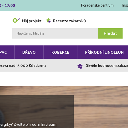
Poradenské centrum
Ins
0 - 17:00
Můj projekt
Recenze zákazníků
Hledat
PVC
DŘEVO
KOBERCE
PŘÍRODNÍ LINOLEUM
rava nad 15 000 Kč zdarma
Skvělé hodnocení zákaz
lergiky? Zvolte
přírodní linoleum
.