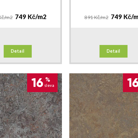
749 Kč/
m2
749 Kč/
m
Kč/
m2
891 Kč/
m2
Detail
Detail
16
1
%
sleva