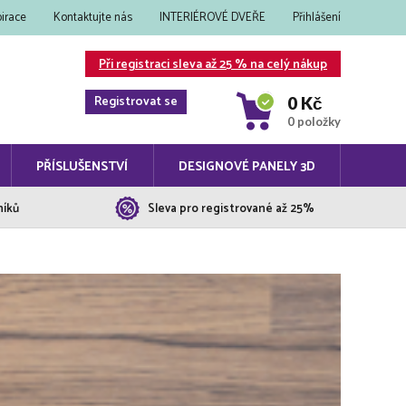
pirace
Kontaktujte nás
INTERIÉROVÉ DVEŘE
Přihlášení
Při registraci sleva až 25 % na celý nákup
Registrovat se
0 Kč
0 položky
PŘÍSLUŠENSTVÍ
DESIGNOVÉ PANELY 3D
níků
Sleva pro registrované až 25%