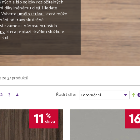
lných a biologicky rozložitelných
lní díky lněnému oleji. Hledáte
? Vyberte
umělou trávu
, která může
ání od trávy skutečné.
te zamezili nánosu hrubších
óny
, která prokáží skvělou službu v
stot.
2 ze 37 produktů
2
3
4
Řadit dle:
11
1
%
sleva