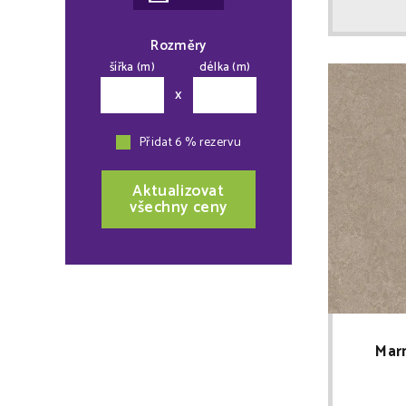
Rozměry
šířka (m)
délka (m)
x
Přidat 6 % rezervu
Aktualizovat
všechny ceny
Mar