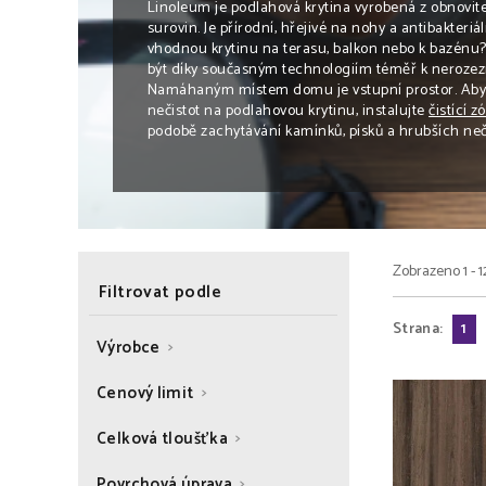
Linoleum je podlahová krytina vyrobená z obnovite
surovin. Je přírodní, hřejivé na nohy a antibakteriá
vhodnou krytinu na terasu, balkon nebo k bazénu
být díky současným technologiím téměř k nerozezn
Namáhaným místem domu je vstupní prostor. Abys
nečistot na podlahovou krytinu, instalujte
čistící z
podobě zachytávání kamínků, písků a hrubších neči
Zobrazeno 1 - 1
Filtrovat podle
Strana:
1
Výrobce
Cenový limit
Celková tloušťka
Povrchová úprava