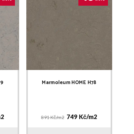
79
Marmoleum HOME H78
2
749 Kč/
m2
891 Kč/
m2