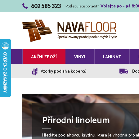
602 585 323
Volejte po - pá 8:0
Potřebujete poradit?
AKČNÍ ZBOŽÍ
VINYL
LAMINÁT
Vzorky podlah a koberců
Dop
Přírodní linoleum
Hledáte podlahovou krytinu, která je vhodná pro a