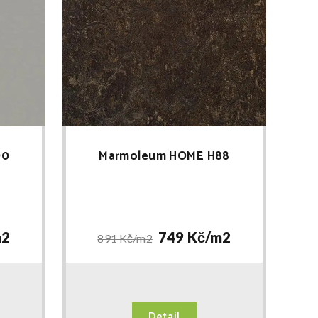
90
Marmoleum HOME H88
2
749 Kč/
m2
891 Kč/
m2
Detail