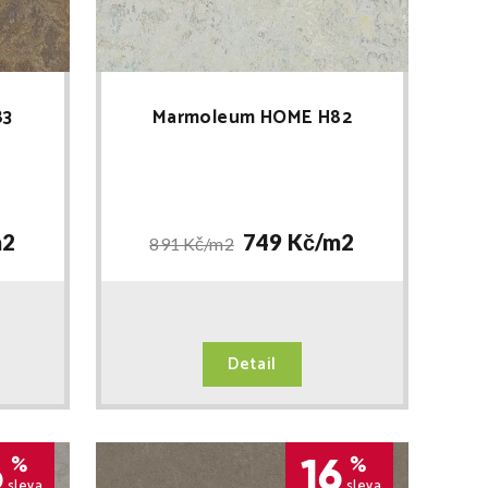
83
Marmoleum HOME H82
2
749 Kč/
m2
891 Kč/
m2
Detail
6
16
%
%
sleva
sleva