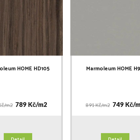
oleum HOME HD105
Marmoleum HOME H
789 Kč/
m2
749 Kč/
m
Kč/
m2
891 Kč/
m2
Detail
Detail