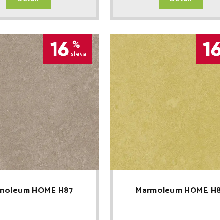
16
1
%
sleva
moleum HOME H87
Marmoleum HOME H