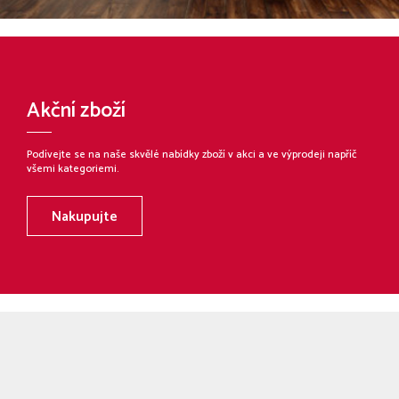
Akční zboží
Podívejte se na naše skvělé nabídky zboží v akci a ve výprodeji napříč
všemi kategoriemi.
Nakupujte