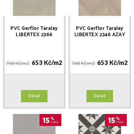
PVC Gerflor Taralay
PVC Gerflor Taralay
LIBERTEX 2366
LIBERTEX 2346 AZAY
CHICAGO SAND
CREAM
653 Kč/
m2
653 Kč/
m2
768 Kč/
m2
768 Kč/
m2
Detail
Detail
15
%
15
%
sleva
sleva