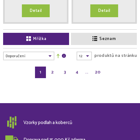
Detail
Detail
Mřížka
Seznam
produktů na stránku
1
2
3
4
...
20
Vzorky podlah a koberců
Doprava nad 15 000 Kč zdarma