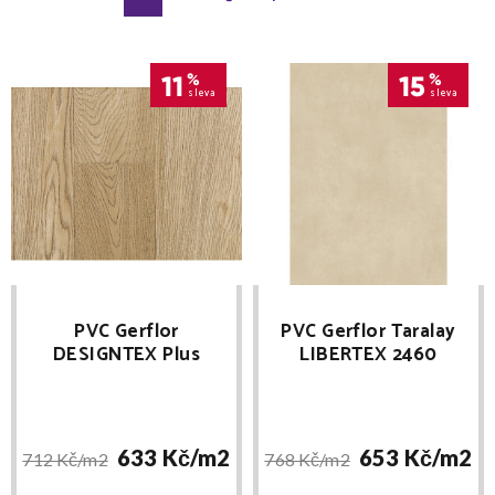
11
%
15
%
sleva
sleva
PVC Gerflor
PVC Gerflor Taralay
DESIGNTEX Plus
LIBERTEX 2460
Sunny Oak SLEVA PO
CHICAGO CREAM
REGISTRACI
633 Kč/
m2
653 Kč/
m2
712 Kč/
m2
768 Kč/
m2