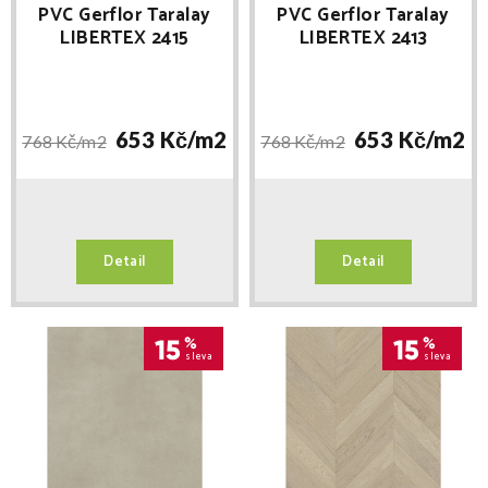
PVC Gerflor Taralay
PVC Gerflor Taralay
LIBERTEX 2415
LIBERTEX 2413
COTTAGE CLEAR
COTTAGE BLOND
653 Kč/
m2
653 Kč/
m2
768 Kč/
m2
768 Kč/
m2
Detail
Detail
15
%
15
%
sleva
sleva