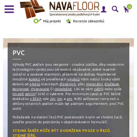
0
Můj projekt
Recenze zákazníků
PVC
Výhody PVC podlah jsou nesporné - snadná údržba, díky moderním
technologiím výroby jsou zdravotně nezávadné, dobré tepelně-
izolační a zvukové vlastnosti, příjemné na došlap. Nepřeberné
množství
kolekcí
od prověřených
výrobců
Vám nabízí široký výběr
dekorů od
efektů
klasických
dřevěných
, přes
minerální
,
dlažbové
,
designové
,
chipsované
či
celoplošné
. Líbí se vám
světlý
nebo spíše
tmavší
odstín
? Jistě si vyberete. Pro minimum spojů je PVC běžně
dodáváno
v šířích
role
2m
,
3m
a
4m
. Nižší pořizovací cena než u
většiny ostatních podlah může být pádným argumentem, proč PVC
zvolit.
Požadavek na dodání řezů PVC
povlakových krytin ve shodné šarži,
uveďte prosím do poznámky v objednávkovém formuláři.
STEJNÁ ŠARŽE MŮŽE BÝT DODRŽENA POUZE U ŘEZŮ
STEJNÉ ŠÍŘE.