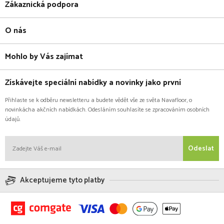
Zákaznická podpora
O nás
Mohlo by Vás zajímat
Získávejte speciální nabídky a novinky jako první
Přihlaste se k odběru newsletteru a budete vědět vše ze světa Navafloor, o
novinkácha akčních nabídkách. Odesláním souhlasíte se zpracováním osobních
údajů.
Odeslat
Akceptujeme tyto platby