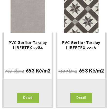
PVC Gerflor Taralay
PVC Gerflor Taralay
LIBERTEX 2284
LIBERTEX 2226
CHICAGO STORM
CORDOBA BLACK &
WHITE
653 Kč/
m2
653 Kč/
m2
768 Kč/
m2
768 Kč/
m2
Detail
Detail