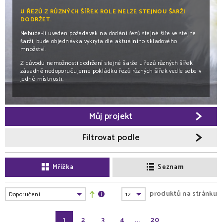
U ŘEZŮ Z RŮZNÝCH ŠÍŘEK ROLE NELZE STEJNOU ŠARŽI
DODRŽET.
Nebude-li uveden požadavek na dodání řezů stejné šíře ve stejné
šarži, bude objednávka vykryta dle aktuálního skladového
množství.
Z důvodu nemožnosti dodržení stejné šarže u řezů různých šířek
zásadně nedoporučujeme pokládku řezů různých šířek vedle sebe v
jedné místnosti.
Můj projekt
Filtrovat podle
Mřížka
Seznam
produktů na stránku
1
2
3
4
...
20