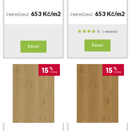
653 Kč/
m2
653 Kč/
m2
768 Kč/
m2
768 Kč/
m2
(1 recenzí)
Detail
Detail
15
%
15
%
sleva
sleva