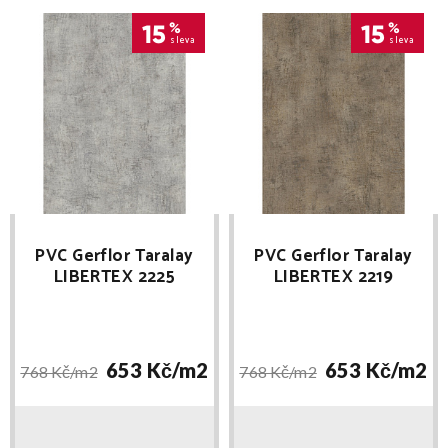
15
%
15
%
sleva
sleva
PVC Gerflor Taralay
PVC Gerflor Taralay
LIBERTEX 2225
LIBERTEX 2219
ROUGH LIGHT GREY
ROUGH CHOCOLATE
653 Kč/
m2
653 Kč/
m2
768 Kč/
m2
768 Kč/
m2