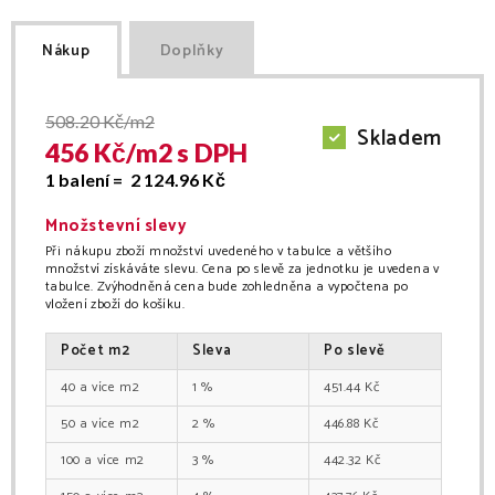
Nákup
Doplňky
508.20
Kč/m2
Skladem
456
Kč/
m2
s DPH
1 balení =
2 124.96
Kč
Množstevní slevy
Při nákupu zboží množství uvedeného v tabulce a většího
množství získáváte slevu. Cena po slevě za jednotku je uvedena v
tabulce. Zvýhodněná cena bude zohledněna a vypočtena po
vložení zboží do košíku.
Počet
m2
Sleva
Po slevě
40
m2
1
%
451.44
Kč
50
m2
2
%
446.88
Kč
100
m2
3
%
442.32
Kč