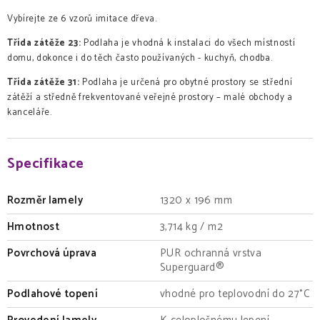
Vybírejte ze 6 vzorů imitace dřeva.
Třída zátěže 23:
Podlaha je vhodná k instalaci do všech místností
domu, dokonce i do těch často používaných - kuchyň, chodba.
Třída zátěže 31:
Podlaha je určená pro obytné prostory se střední
zátěží a středně frekventované veřejné prostory – malé obchody a
kanceláře.
Specifikace
Rozměr lamely
1320 x 196 mm
Hmotnost
3,714 kg / m2
Povrchová úprava
PUR ochranná vrstva
Superguard®
Podlahové topení
vhodné pro teplovodní do 27°C