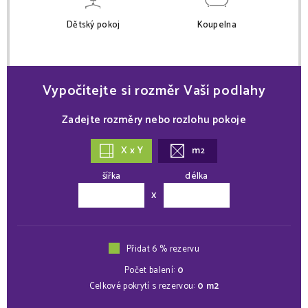
Dětský pokoj
Koupelna
Vypočítejte si rozměr Vaší podlahy
Zadejte rozměry nebo rozlohu pokoje
X x Y
m
2
šířka
délka
x
Přidat 6 % rezervu
Počet balení:
0
Celkové pokrytí s rezervou:
0
m2