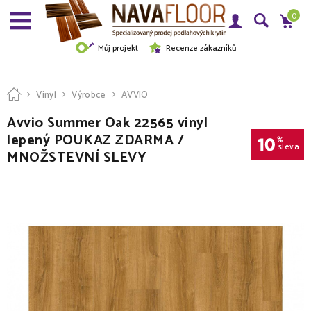
0
Můj projekt
Recenze zákazníků
Vinyl
Výrobce
AVVIO
Avvio Summer Oak 22565 vinyl
lepený POUKAZ ZDARMA /
10
%
sleva
MNOŽSTEVNÍ SLEVY