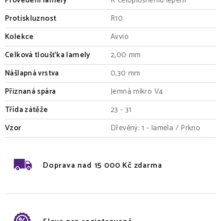
Provedení lamely
K celoplošnému lepení
Protiskluznost
R10
Kolekce
Avvio
Celková tloušťka lamely
2,00 mm
Nášlapná vrstva
0,30 mm
Přiznaná spára
Jemná mikro V4
Třída zátěže
23 - 31
Vzor
Dřevěný: 1 - lamela / Prkno
Doprava nad 15 000 Kč zdarma