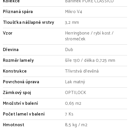
Kolekce
Barlinek PURE CLASSICO
Přiznaná spára
Mikro V4
Tloušťka nášlapné vrstvy
3,2 mm
Vzor
Herringbone / rybí kost /
stromeček
Dřevina
Dub
Rozměr lamely
šíře 130 / délka 0,725 mm
Konstrukce
Třívrstvá dřevěná
Povrchová úprava
Lak matný
Zámkový spoj
OPTILOCK
Množství v balení
0,65 m2
Počet lamel v balení
7 Ks
Hmotnost
8,5 kg / m2