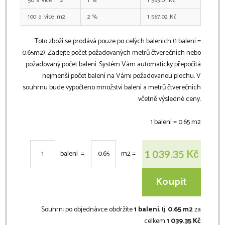
50
m2
1
%
1 583.01
Kč
100
m2
2
%
1 567.02
Kč
Toto zboží se prodává pouze po celých baleních (1 balení =
0.65
m2
). Zadejte počet požadovaných metrů čtverečních nebo
požadovaný počet balení. Systém Vám automaticky přepočítá
nejmenší počet balení na Vámi požadovanou plochu. V
souhrnu bude vypočteno množství balení a metrů čtverečních
včetně výsledné ceny.
1 balení =
0.65
m2
Kč
1 039.35
balení =
m2
=
Koupit
Souhrn:
po objednávce obdržíte
1 balení
, tj.
0.65 m2
za
celkem
1 039.35 Kč