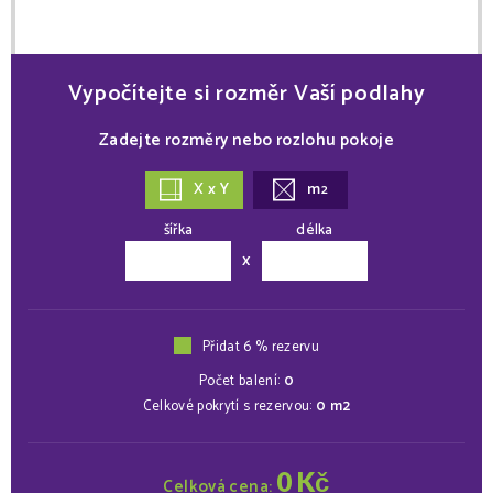
Vypočítejte si rozměr Vaší podlahy
Zadejte rozměry nebo rozlohu pokoje
X x Y
m
2
šířka
délka
x
Přidat 6 % rezervu
Počet balení:
0
Celkové pokrytí s rezervou:
0
m2
0
Kč
Celková cena: