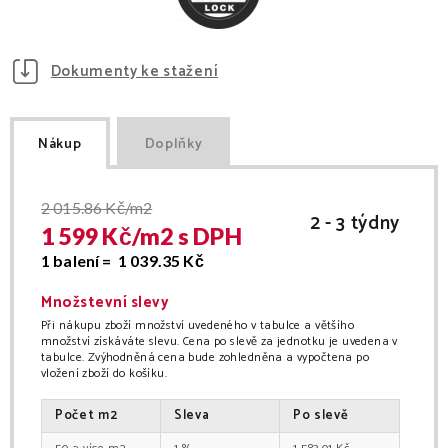
Dokumenty ke stažení
Nákup
Doplňky
2 015.86
Kč/m2
2 - 3 týdny
1 599
Kč/
m2
s DPH
1 balení =
1 039.35
Kč
Množstevní slevy
Při nákupu zboží množství uvedeného v tabulce a většího
množství získáváte slevu. Cena po slevě za jednotku je uvedena v
tabulce. Zvýhodněná cena bude zohledněna a vypočtena po
vložení zboží do košíku.
Počet
m2
Sleva
Po slevě