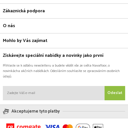
Zákaznická podpora
O nás
Mohlo by Vás zajímat
Získávejte speciální nabídky a novinky jako první
Přihlaste se k odběru newsletteru a budete vědět vše ze světa Navafloor, o
novinkácha akčních nabídkách. Odesláním souhlasíte se zpracováním osobních
údajů.
Odeslat
Akceptujeme tyto platby