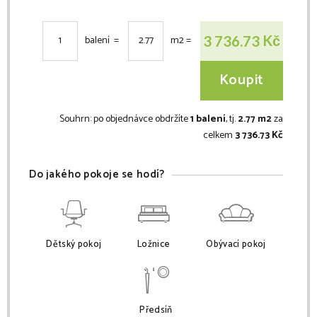
Kč
3 736.73
balení =
m2
=
Koupit
Souhrn:
po objednávce obdržíte
1 balení
, tj.
2.77 m2
za
celkem
3 736.73 Kč
Do jakého pokoje se hodí?
Dětský pokoj
Ložnice
Obývací pokoj
Předsíň