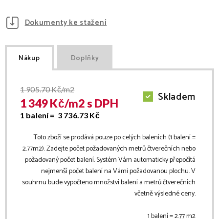
Dokumenty ke stažení
Nákup
Doplňky
1 905.70
Kč/m2
Skladem
1 349
Kč/
m2
s DPH
1 balení =
3 736.73
Kč
Toto zboží se prodává pouze po celých baleních (1 balení =
2.77
m2
). Zadejte počet požadovaných metrů čtverečních nebo
požadovaný počet balení. Systém Vám automaticky přepočítá
nejmenší počet balení na Vámi požadovanou plochu. V
souhrnu bude vypočteno množství balení a metrů čtverečních
včetně výsledné ceny.
1 balení =
2.77
m2