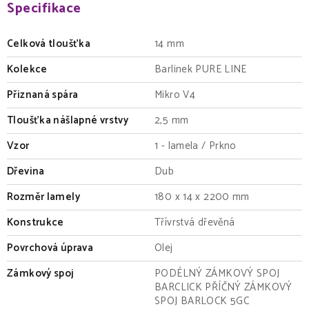
Specifikace
Celková tloušťka
14 mm
Kolekce
Barlinek PURE LINE
Přiznaná spára
Mikro V4
Tloušťka nášlapné vrstvy
2,5 mm
Vzor
1 - lamela / Prkno
Dřevina
Dub
Rozměr lamely
180 x 14 x 2200 mm
Konstrukce
Třívrstvá dřevěná
Povrchová úprava
Olej
Zámkový spoj
PODÉLNÝ ZÁMKOVÝ SPOJ
BARCLICK PŘÍČNÝ ZÁMKOVÝ
SPOJ BARLOCK 5GC