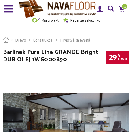
0
Můj projekt
Recenze zákazníků
Dřevo
Konstrukce
Třívrstvá dřevěná
Barlinek Pure Line GRANDE Bright
29
%
DUB OLEJ 1WG000890
sleva