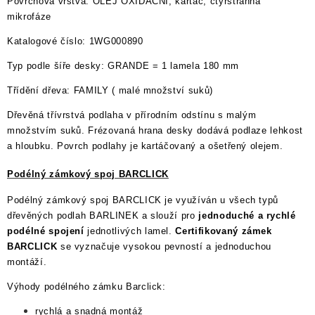
Povrchová vrstva: OLEJ OXIDAČNÍ, kartáč, čtyřstranná
mikrofáze
Katalogové číslo: 1WG000890
Typ podle šíře desky: GRANDE = 1 lamela 180 mm
Třídění dřeva: FAMILY ( malé množství suků)
Dřevěná třívrstvá podlaha v přírodním odstínu s malým
množstvím suků. Frézovaná hrana desky dodává podlaze lehkost
a hloubku. Povrch podlahy je kartáčovaný a ošetřený olejem.
Podélný zámkový spoj BARCLICK
Podélný zámkový spoj BARCLICK je využíván u všech typů
dřevěných podlah BARLINEK a slouží pro
jednoduché a rychlé
podélné spojení
jednotlivých lamel.
Certifikovaný zámek
BARCLICK
se vyznačuje vysokou pevností a jednoduchou
montáží.
Výhody podélného zámku Barclick:
rychlá a snadná montáž