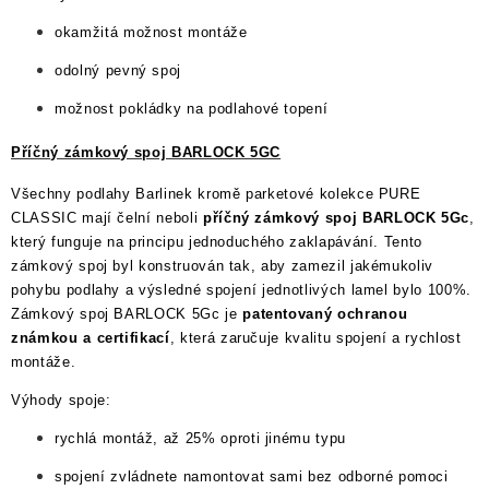
okamžitá možnost montáže
odolný pevný spoj
možnost pokládky na podlahové topení
Příčný zámkový spoj BARLOCK 5GC
Všechny podlahy Barlinek kromě parketové kolekce PURE
CLASSIC mají čelní neboli
příčný zámkový spoj BARLOCK 5Gc
,
který funguje na principu jednoduchého zaklapávání. Tento
zámkový spoj byl konstruován tak, aby zamezil jakémukoliv
pohybu podlahy a výsledné spojení jednotlivých lamel bylo 100%.
Zámkový spoj BARLOCK 5Gc je
patentovaný ochranou
známkou a certifikací
, která zaručuje kvalitu spojení a rychlost
montáže.
Výhody spoje:
rychlá montáž, až 25% oproti jinému typu
spojení zvládnete namontovat sami bez odborné pomoci