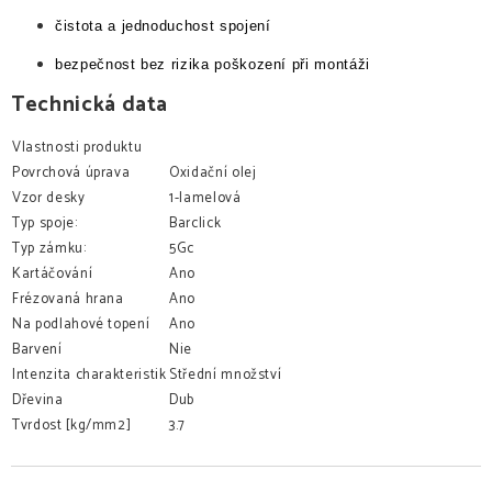
čistota a jednoduchost spojení
bezpečnost bez rizika poškození při montáži
Technická data
Vlastnosti produktu
Povrchová úprava
Oxidační olej
Vzor desky
1-lamelová
Typ spoje:
Barclick
Typ zámku:
5Gc
Kartáčování
Ano
Frézovaná hrana
Ano
Na podlahové topení
Ano
Barvení
Nie
Intenzita charakteristik
Střední množství
Dřevina
Dub
Tvrdost [kg/mm2]
3.7