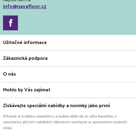
Napište nám na
info@navafloor.cz
Užitečné informace
Zákaznická podpora
O nás
Mohlo by Vás zajímat
Získávejte speciální nabídky a novinky jako první
Přihlaste se k odběru newsletteru a budete vědět vše ze světa Navafloor, o
novinkácha akčních nabídkách. Odesláním souhlasíte se zpracováním osobních
údajů.