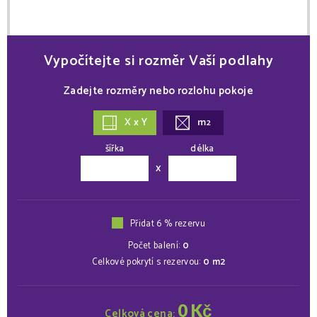
Vypočítejte si rozměr Vaší podlahy
Zadejte rozměry nebo rozlohu pokoje
X x Y
m
2
šířka
délka
x
Přidat 6 % rezervu
Počet balení:
0
Celkové pokrytí s rezervou:
0
m2
0
Kč
Celková cena: