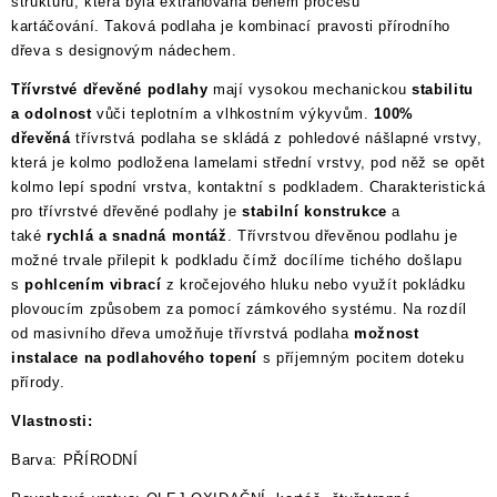
strukturu, která byla extrahována během procesu
kartáčování. Taková podlaha je kombinací pravosti přírodního
dřeva s designovým nádechem.
Třívrstvé dřevěné podlahy
mají vysokou mechanickou
stabilitu
a odolnost
vůči teplotním a vlhkostním výkyvům.
100%
dřevěná
třívrstvá podlaha se skládá z pohledové nášlapné vrstvy,
která je kolmo podložena lamelami střední vrstvy, pod něž se opět
kolmo lepí spodní vrstva, kontaktní s podkladem. Charakteristická
pro třívrstvé dřevěné podlahy je
stabilní konstrukce
a
také
rychlá a snadná montáž
. Třívrstvou dřevěnou podlahu je
možné trvale přilepit k podkladu čímž docílíme tichého došlapu
s
pohlcením vibrací
z kročejového hluku nebo využít pokládku
plovoucím způsobem za pomocí zámkového systému. Na rozdíl
od masivního dřeva umožňuje třívrstvá podlaha
možnost
instalace na podlahového topení
s příjemným pocitem doteku
přírody.
Vlastnosti:
Barva: PŘÍRODNÍ