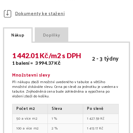
Dokumenty ke stažení
Nákup
Doplňky
1 442.01
Kč/
m2
s DPH
2 - 3 týdny
1 balení =
3 994.37
Kč
Množstevní slevy
Při nákupu zboží množství uvedeného v tabulce a většího
množství získáváte slevu. Cena po slevě za jednotku je uvedena v
tabulce. Zvýhodněná cena bude zohledněna a vypočtena po
vložení zboží do košíku.
Počet
m2
Sleva
Po slevě
50
m2
1
%
1 427.59
Kč
100
m2
2
%
1 413.17
Kč