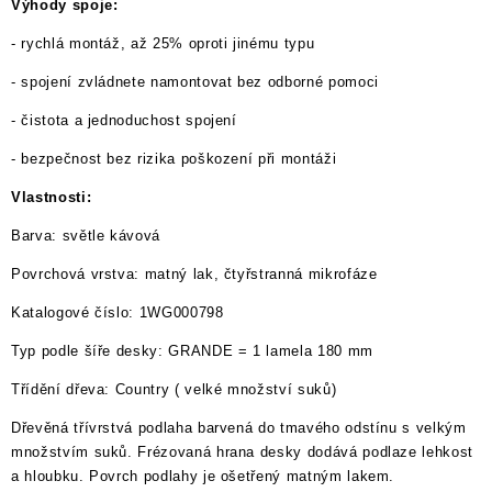
Výhody spoje:
- rychlá montáž, až 25% oproti jinému typu
- spojení zvládnete namontovat bez odborné pomoci
- čistota a jednoduchost spojení
- bezpečnost bez rizika poškození při montáži
Vlastnosti:
Barva: světle kávová
Povrchová vrstva: matný lak, čtyřstranná mikrofáze
Katalogové číslo: 1WG000798
Typ podle šíře desky: GRANDE = 1 lamela 180 mm
Třídění dřeva: Country ( velké množství suků)
Dřevěná třívrstvá podlaha barvená do tmavého odstínu s velkým
množstvím suků. Frézovaná hrana desky dodává podlaze lehkost
a hloubku. Povrch podlahy je ošetřený matným lakem.