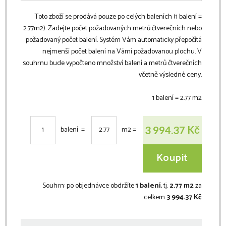
Toto zboží se prodává pouze po celých baleních (1 balení =
2.77
m2
). Zadejte počet požadovaných metrů čtverečních nebo
požadovaný počet balení. Systém Vám automaticky přepočítá
nejmenší počet balení na Vámi požadovanou plochu. V
souhrnu bude vypočteno množství balení a metrů čtverečních
včetně výsledné ceny.
1 balení =
2.77
m2
Kč
3 994.37
balení =
m2
=
Koupit
Souhrn:
po objednávce obdržíte
1 balení
, tj.
2.77 m2
za
celkem
3 994.37 Kč