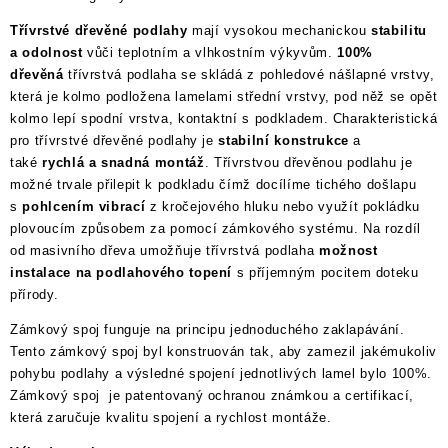
Třívrstvé dřevěné podlahy
mají vysokou mechanickou
stabilitu
a odolnost
vůči teplotním a vlhkostním výkyvům.
100%
dřevěná
třívrstvá podlaha se skládá z pohledové nášlapné vrstvy,
která je kolmo podložena lamelami střední vrstvy, pod něž se opět
kolmo lepí spodní vrstva, kontaktní s podkladem. Charakteristická
pro třívrstvé dřevěné podlahy je
stabilní konstrukce
a
také
rychlá a snadná montáž
. Třívrstvou dřevěnou podlahu je
možné trvale přilepit k podkladu čímž docílíme tichého došlapu
s
pohlcením vibrací
z kročejového hluku nebo využít pokládku
plovoucím způsobem za pomocí zámkového systému. Na rozdíl
od masivního dřeva umožňuje třívrstvá podlaha
možnost
instalace na podlahového topení
s příjemným pocitem doteku
přírody.
Zámkový spoj funguje na principu jednoduchého zaklapávání.
Tento zámkový spoj byl konstruován tak, aby zamezil jakémukoliv
pohybu podlahy a výsledné spojení jednotlivých lamel bylo 100%.
Zámkový spoj je patentovaný ochranou známkou a certifikací,
která zaručuje kvalitu spojení a rychlost montáže.