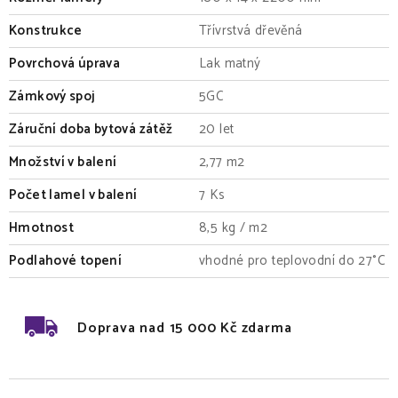
Konstrukce
Třívrstvá dřevěná
Povrchová úprava
Lak matný
Zámkový spoj
5GC
Záruční doba bytová zátěž
20 let
Množství v balení
2,77 m2
Počet lamel v balení
7 Ks
Hmotnost
8,5 kg / m2
Podlahové topení
vhodné pro teplovodní do 27°C
Doprava nad 15 000 Kč zdarma