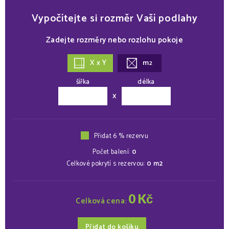
Vypočítejte si rozměr Vaší podlahy
Zadejte rozměry nebo rozlohu pokoje
X x Y
m
2
šířka
délka
x
Přidat 6 % rezervu
Počet balení:
0
Celkové pokrytí s rezervou:
0
m2
0
Kč
Celková cena:
Přidat do košíku