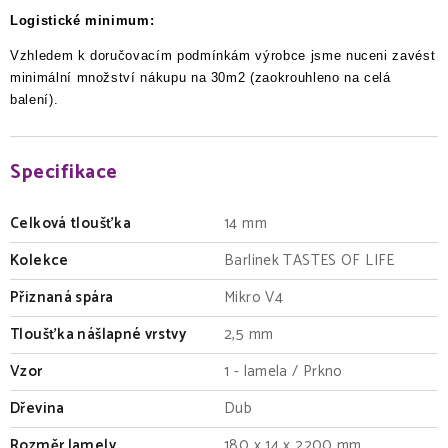
Logistické minimum:
Vzhledem k doručovacím podmínkám výrobce jsme nuceni zavést
minimální množství nákupu na 30m2 (zaokrouhleno na celá
balení).
Specifikace
Celková tloušťka
14 mm
Kolekce
Barlinek TASTES OF LIFE
Přiznaná spára
Mikro V4
Tloušťka nášlapné vrstvy
2,5 mm
Vzor
1 - lamela / Prkno
Dřevina
Dub
Rozměr lamely
180 x 14 x 2200 mm