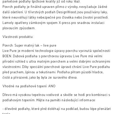
parketové podlahy špičkové kvality již od roku 1641.
Povrch podlahy je finálně upraven přímo z výroby, nevyžaduje žádné
další ošetření. U třívrstvých podlah DesignWood jsou používány laky,
které neuvolňují látky nebezpečné pro člověka nebo životní prostředí.
Lamely opatřeny zámkovým spojem X-press pro snadnou instalaci
plovoucím způsobem.
Vlastnosti produktu:
Povrch: Super matný lak — live pure
Live Pure je moderní technologie úpravy povrchu vyvinutá společností
BOEN. Dubová podlaha s povrchovou úpravou Live Pure má velmi
přírodní vzhled s ultra matným povrchem a velmi dobrými ochrannými
vlastnostmi. Díky speciální povrchové úpravě chrání Live Pure podlahu
před prachem, špínou a tekutinami. Podlaha přitom působí hladce,
čistě a přirozeně, jako by byla ze surového dřeva.
Vhodné na podlahové topení: ANO
Dřevo má vysokou tepelnou vodivost a skvěle se hodí pro kombinaci s
podlahovým topením. Mějte na paměti následující informace:
- dřevěné podlahy, které plně doléhají na podklad, budou lépe přenášet