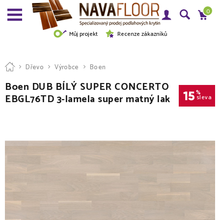
0
Můj projekt
Recenze zákazníků
Dřevo
Výrobce
Boen
Boen DUB BÍLÝ SUPER CONCERTO
15
%
EBGL76TD 3-lamela super matný lak
sleva