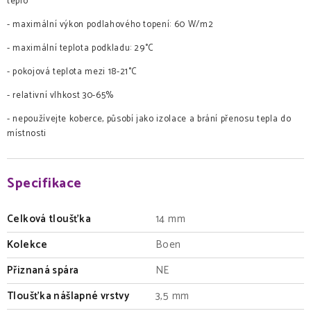
teplo
- maximální výkon podlahového topení: 60 W/m2
- maximální teplota podkladu: 29°C
- pokojová teplota mezi 18-21°C
- relativní vlhkost 30-65%
- nepoužívejte koberce, působí jako izolace a brání přenosu tepla do
místnosti
Specifikace
Celková tloušťka
14 mm
Kolekce
Boen
Přiznaná spára
NE
Tloušťka nášlapné vrstvy
3,5 mm