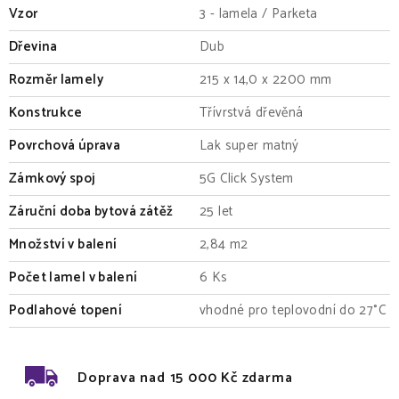
Vzor
3 - lamela / Parketa
Dřevina
Dub
Rozměr lamely
215 x 14,0 x 2200 mm
Konstrukce
Třívrstvá dřevěná
Povrchová úprava
Lak super matný
Zámkový spoj
5G Click System
Záruční doba bytová zátěž
25 let
Množství v balení
2,84 m2
Počet lamel v balení
6 Ks
Podlahové topení
vhodné pro teplovodní do 27°C
Doprava nad 15 000 Kč zdarma