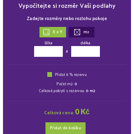
Vypočítejte si rozměr Vaší podlahy
Zadejte rozměry nebo rozlohu pokoje
X x Y
m
2
šířka
délka
x
Přidat 6 % rezervu
Počet m2:
0
Celkové pokrytí s rezervou:
0
m2
0
Kč
Celková cena:
Přidat do košíku