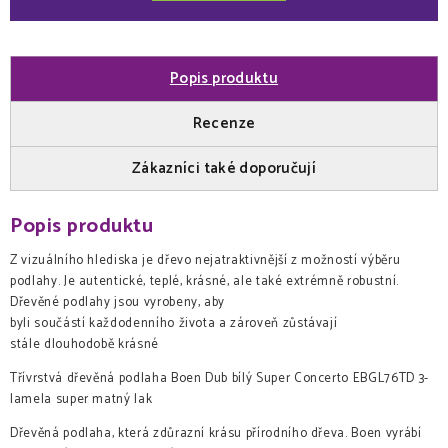
Popis produktu
Recenze
Zákazníci také doporučují
Popis produktu
Z vizuálního hlediska je dřevo nejatraktivnější z možností výběru
podlahy. Je autentické, teplé, krásné, ale také extrémně robustní.
Dřevěné podlahy jsou vyrobeny, aby
byli součástí každodenního života a zároveň zůstávají
stále dlouhodobě krásné
Třívrstvá dřevěná podlaha Boen Dub bílý Super Concerto EBGL76TD 3-
lamela super matný lak
Dřevěná podlaha, která zdůrazní krásu přírodního dřeva. Boen vyrábí