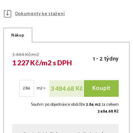
Dokumenty ke stažení
Nákup
1 444
Kč/m2
1 - 2 týdny
1 227
Kč/
m2
s DPH
Koupit
Kč
3 484.68
m2
=
Souhrn:
po objednávce obdržíte
2.84 m2
za celkem
3 484.68 Kč