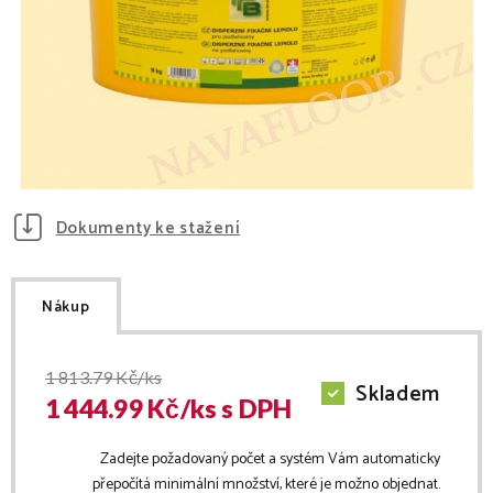
Dokumenty ke stažení
Nákup
1 813.79
Kč/ks
Skladem
1 444.99
Kč/
ks
s DPH
Zadejte požadovaný počet a systém Vám automaticky
přepočítá minimální množství, které je možno objednat.