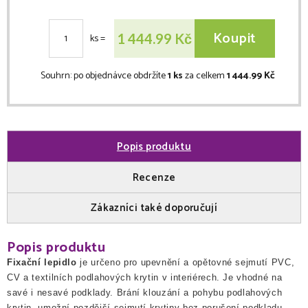
Koupit
Kč
1 444.99
ks
=
Souhrn:
po objednávce obdržíte
1 ks
za celkem
1 444.99 Kč
Popis produktu
Recenze
Zákazníci také doporučují
Popis produktu
Fixační lepidlo
je určeno pro upevnění a opětovné sejmutí PVC,
CV a textilních podlahových krytin v interiérech. Je vhodné na
savé i nesavé podklady. Brání klouzání a pohybu podlahových
krytin, umožní pozdější sejmutí krytiny bez porušení podkladu.