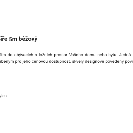
íře 5m béžový
evším do obývacích a ložních prostor Vašeho domu nebo bytu. Jedná 
blíbeným pro jeho cenovou dostupnost, skvělý designově povedený po
ylen