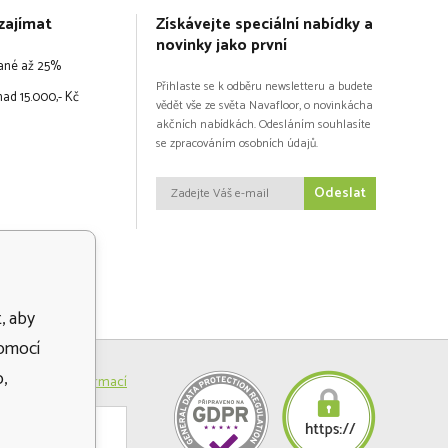
zajímat
Získávejte speciální nabídky a
novinky jako první
vané až 25%
Přihlaste se k odběru newsletteru a budete
ad 15.000,- Kč
vědět vše ze světa Navafloor, o novinkácha
akčních nabídkách. Odesláním souhlasíte
se zpracováním osobních údajů.
Odeslat
, aby
pomocí
,
Více informací