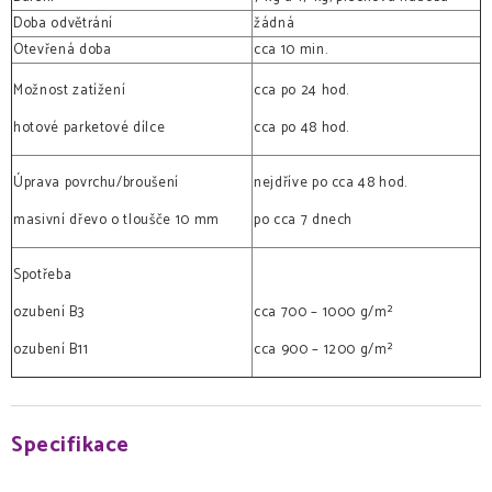
Doba odvětrání
žádná
Otevřená doba
cca 10 min.
Možnost zatížení
cca po 24 hod.
hotové parketové dílce
cca po 48 hod.
Úprava povrchu/broušení
nejdříve po cca 48 hod.
masivní dřevo o tloušče 10 mm
po cca 7 dnech
Spotřeba
ozubení B3
cca 700 – 1000 g/m²
ozubení B11
cca 900 – 1200 g/m²
Specifikace