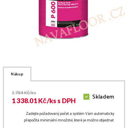
Nákup
1 784
Kč/ks
Skladem
1 338.01
Kč/
ks
s DPH
Zadejte požadovaný počet a systém Vám automaticky
přepočítá minimální množství, které je možno objednat.