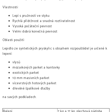
Vlastnosti:
Lepí s pružností ve styku
Rychlá přídržnost a snadná roztíratelnost
Vysoká počáteční pevnost
Velmi dobrá konečná pevnost
Oblasti použití:
Lepidlo ze syntetických pryskyřic s obsahem rozpouštědel je určené k
lepení:
vlysů
mozaikových parket a kantovky
exotických parket
10 mm masivních parket
vícevrstvých hotových parket
dřevěné špalíkové dlažby
na savých podkladech.
Balení
7 kg a 17 kg, plechová nádoba