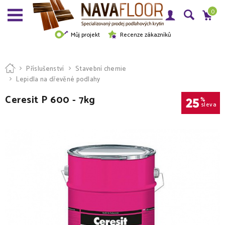
0
Můj projekt
Recenze zákazníků
Příslušenství
Stavební chemie
Lepidla na dřevěné podlahy
Ceresit P 600 - 7kg
25
%
sleva