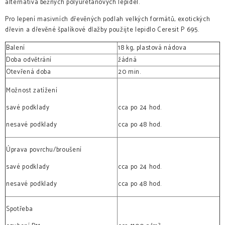
alternativa běžných polyuretanových lepidel.
Pro lepení masivních dřevěných podlah velkých formátů, exotických
dřevin a dřevěné špalíkové dlažby použijte lepidlo Ceresit P 695.
Balení
18 kg, plastová nádova
Doba odvětrání
žádná
Otevřená doba
20 min.
Možnost zatížení
savé podklady
cca po 24 hod.
nesavé podklady
cca po 48 hod.
Úprava povrchu/broušení
savé podklady
cca po 24 hod.
nesavé podklady
cca po 48 hod.
Spotřeba