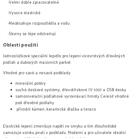
-Velmi dobře zpracovatelné
-Vysoce elastické
-Neobsahuje rozpouštědla a vodu
-Skvrny se lépe odstraňují
Oblasti použití
Jednosložkové speciální lepidlo pro lepení vícevrstvých dřevěných
podlah a dubových masivních parket.
Vhodné pro savé a nesavé podklady:
minerální potěry
suché deskové systémy, dřevotřískové (V 100) a OSB desky
samonivelační podlahové vyrovnávací hmoty Ceresit vhodné
pod dřevěné podlahy
přírodní kámen, keramická dlažba a teraco
Elastické lepení zmenšuje napětí ve smyku a tím dlouhodobě
zamezuje vzniku pnutí v podkladu. Moderní a pro uživatele ideální