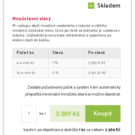
Skladem
Množstevní slevy
Při nákupu zboží množství uvedeného v tabulce a většího
množství získáváte slevu. Cena po slevě za jednotku je uvedena v
tabulce. Zvýhodněná cena bude zohledněna a vypočtena po
vložení zboží do košíku.
Počet
ks
Sleva
Po slevě
4
ks
1
%
3 355.11
Kč
10
ks
2
%
3 321.22
Kč
Zadejte požadovaný počet a systém Vám automaticky
přepočítá minimální množství, které je možno objednat.
Koupit
Kč
3 389
ks
=
Souhrn:
po objednávce obdržíte
1 ks
za celkem
3 389 Kč