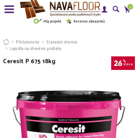
0
Můj projekt
Recenze zákazníků
Příslušenství
Stavební chemie
Lepidla na dřevěné podlahy
Ceresit P 675 18kg
26
%
sleva