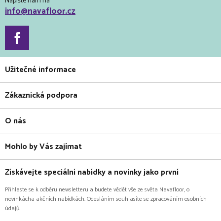
Napište nám na
info@navafloor.cz
Užitečné informace
Zákaznická podpora
O nás
Mohlo by Vás zajímat
Získávejte speciální nabídky a novinky jako první
Přihlaste se k odběru newsletteru a budete vědět vše ze světa Navafloor, o
novinkácha akčních nabídkách. Odesláním souhlasíte se zpracováním osobních
údajů.