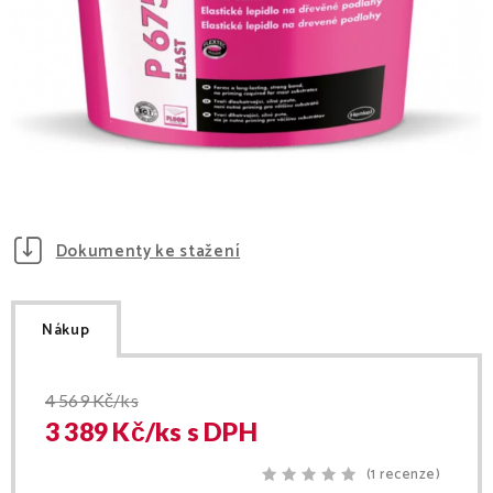
Dokumenty ke stažení
Nákup
4 569
Kč/ks
3 389
Kč/
ks
s DPH
(1 recenze)