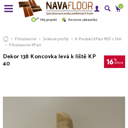
0
Můj projekt
Recenze zákazníků
Příslušenství
Soklové profily
K-Produkt KP40 MDF s fólií
Příslušenství KP40
Dekor 138 Koncovka levá k liště KP
16
%
40
sleva