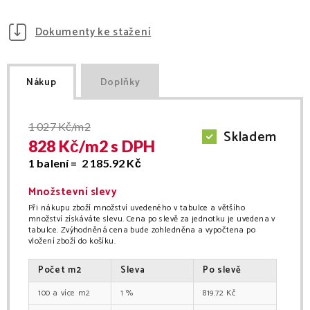
Dokumenty ke stažení
Nákup
Doplňky
1 027
Kč/m2
Skladem
828
Kč/
m2
s DPH
1 balení =
2 185.92
Kč
Množstevní slevy
Při nákupu zboží množství uvedeného v tabulce a většího
množství získáváte slevu. Cena po slevě za jednotku je uvedena v
tabulce. Zvýhodněná cena bude zohledněna a vypočtena po
vložení zboží do košíku.
Počet
m2
Sleva
Po slevě
100
m2
1
%
819.72
Kč