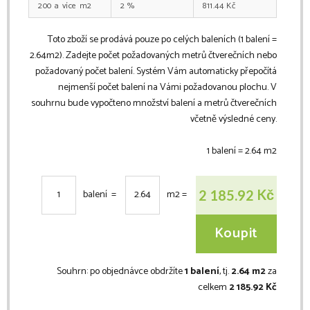
200
m2
2
%
811.44
Kč
Toto zboží se prodává pouze po celých baleních (1 balení =
2.64
m2
). Zadejte počet požadovaných metrů čtverečních nebo
požadovaný počet balení. Systém Vám automaticky přepočítá
nejmenší počet balení na Vámi požadovanou plochu. V
souhrnu bude vypočteno množství balení a metrů čtverečních
včetně výsledné ceny.
1 balení =
2.64
m2
Kč
2 185.92
balení =
m2
=
Koupit
Souhrn:
po objednávce obdržíte
1 balení
, tj.
2.64 m2
za
celkem
2 185.92 Kč