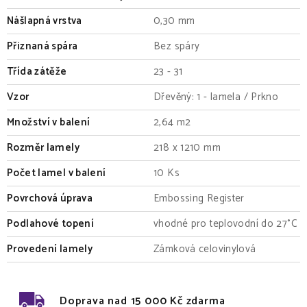
Nášlapná vrstva
0,30 mm
Přiznaná spára
Bez spáry
Třída zátěže
23 - 31
Vzor
Dřevěný: 1 - lamela / Prkno
Množství v balení
2,64 m2
Rozměr lamely
218 x 1210 mm
Počet lamel v balení
10 Ks
Povrchová úprava
Embossing Register
Podlahové topení
vhodné pro teplovodní do 27°C
Provedení lamely
Zámková celovinylová
Doprava nad 15 000 Kč zdarma