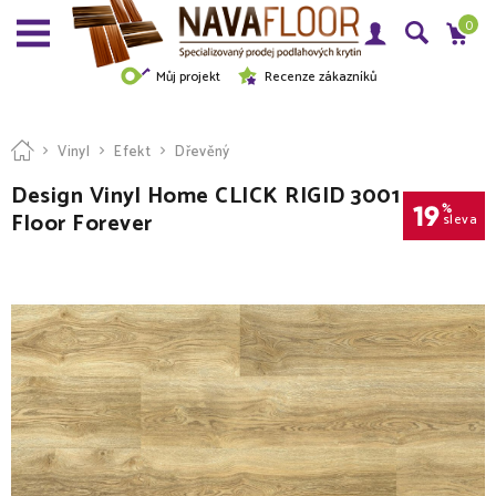
0
Můj projekt
Recenze zákazníků
Vinyl
Efekt
Dřevěný
Design Vinyl Home CLICK RIGID 3001
19
%
Floor Forever
sleva