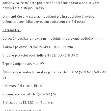
podlahy, takže můžete podlaze dát pořádně zabrat a ona se vám
odvděčí stále stejnou krásou.
Diamond Rigid, vrstvená, modulární pružná podlahová krytina
určená pro pokládku plovoucím způsobem dle EN 10582
Parametry:
Celková tloušťka lamely: 5 mm (včetně integrované podložky 1 mm)
Tlaková pevnost EN ISO 24343-1: ~ 0,05- 0,1 mm
Vhodné pro kolečkové židle EN 425/ISO 4918: ANO
Tepelný odpor: 0,05 m2K/W
Útlum kročejového hluku díky podložce EN ISO 16251-1/EN-140-8 - ~18
dB
Hořlavost EN 13501-1: Bfl-s1
Rozměrová stálost EN 434: ~ 0,05 %
Stálost barev EN ISO 105-B02: ≥ 6