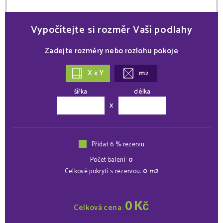
Vypočítejte si rozměr Vaší podlahy
Zadejte rozměry nebo rozlohu pokoje
X x Y
m
2
šířka
délka
x
Přidat 6 % rezervu
Počet balení:
0
Celkové pokrytí s rezervou:
0
m2
0
Kč
Celková cena: