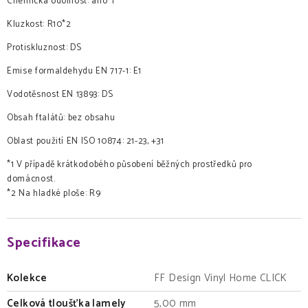
Chemická odolnost: ano*1
Kluzkost: R10*2
Protiskluznost: DS
Emise formaldehydu EN 717-1: E1
Vodotěsnost EN 13893: DS
Obsah ftalátů: bez obsahu
Oblast použití EN ISO 10874: 21-23, +31
*1 V případě krátkodobého působení běžných prostředků pro
domácnost.
*2 Na hladké ploše: R9
Specifikace
Kolekce
FF Design Vinyl Home CLICK
Celková tloušťka lamely
5,00 mm