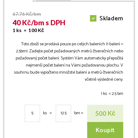
67.76
Kč/bm
Skladem
40
Kč/
bm
s DPH
1 ks =
100
Kč
Toto zboží se prodává pouze po celých baleních (1 balení =
2.5
bm
). Zadejte počet požadovaných metrů čtverečních nebo
požadovaný počet balení. Systém Vám automaticky přepočítá
nejmenší počet balení na Vámi požadovanou plochu. V
souhrnu bude vypočteno množství balení a metrů čtverečních
včetně výsledné ceny.
1 ks =
2.5
bm
Kč
500
ks =
bm
=
Koupit