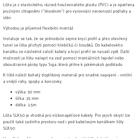
Lišta je z elastického, rázově houževnatého plastu (PVC) a je opatřena
pružnými chlopněmi ("těsněním") pro vyrovnání nerovností podlahy a
stěn.
Výhodou je příjemně flexibilní montáž.
Instaluje se tak, že se jednoduše sejme krycí profil a přes otevřený
tunel se lišta přichytí pomocí hřebíčků či šroubků. Do kabelového
kanálku se následně založí kabely a krycí profil se nasadí zpět. Další
možností je lištu nalepit na zeď pomocí montážních lepidel nebo
oboustranné pásky typu Siga, která přilne k jakémukoli podkladu.
K liště náleží bohatý doplňkový materiál pro snadné napojení - vnitřní
a vnější rohy, spojky a koncovky.
výška: 50 mm
šířka: 25 mm
délka: 2,5m
Lišta SLK50 je vhodná pro nízkonapěťové kabely. Pro jejich skrytí lze
použít také zadního prostoru nad i pod kabelovým kanálkem lišty
SLK50.