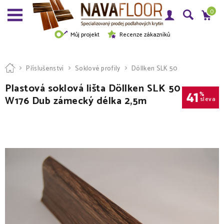
0
Můj projekt
Recenze zákazníků
Příslušenství
Soklové profily
Döllken SLK 50
Plastová soklová lišta Döllken SLK 50
41
%
W176 Dub zámecký délka 2,5m
sleva