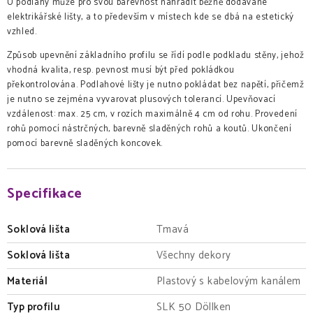
U podlahy může pro svou barevnost nahradit běžně dodávané
elektrikářské lišty, a to především v místech kde se dbá na estetický
vzhled.
Způsob upevnění základního profilu se řídí podle podkladu stěny, jehož
vhodná kvalita, resp. pevnost musí být před pokládkou
překontrolována. Podlahové lišty je nutno pokládat bez napětí, přičemž
je nutno se zejména vyvarovat plusových tolerancí. Upevňovací
vzdálenost: max. 25 cm, v rozích maximálně 4 cm od rohu. Provedení
rohů pomocí nástrčných, barevně sladěných rohů a koutů. Ukončení
pomocí barevně sladěných koncovek.
Specifikace
Soklová lišta
Tmavá
Soklová lišta
Všechny dekory
Materiál
Plastový s kabelovým kanálem
Typ profilu
SLK 50 Döllken