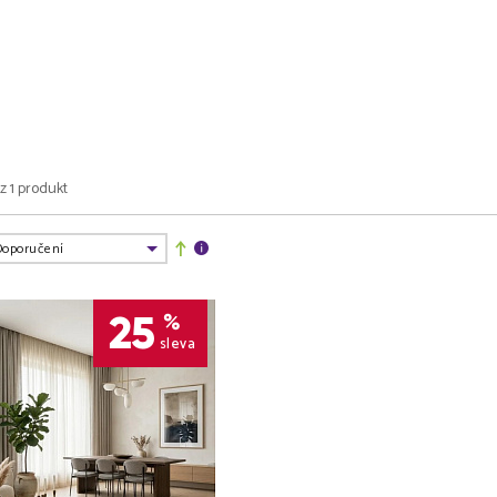
 z 1 produkt
25
%
sleva