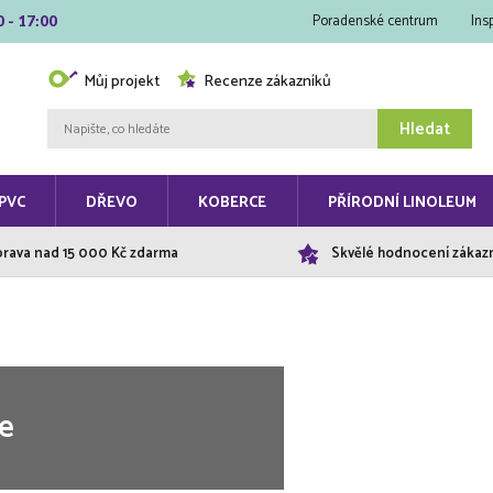
Poradenské centrum
Ins
0 - 17:00
Můj projekt
Recenze zákazníků
Hledat
PVC
DŘEVO
KOBERCE
PŘÍRODNÍ LINOLEUM
rava nad 15 000 Kč zdarma
Skvělé hodnocení zákaz
e