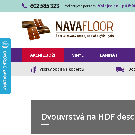
602 585 323
Volejte po - pá 8:0
Potřebujete poradit?
AKČNÍ ZBOŽÍ
VINYL
LAMINÁT
Vzorky podlah a koberců
Dop
Dvouvrstvá na HDF desc