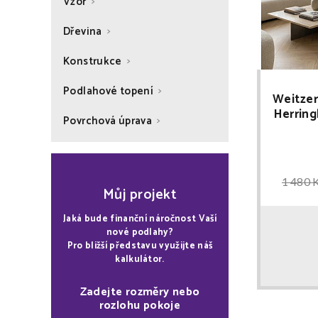
Vzor
Dřevina
Konstrukce
Podlahové topení
Weitzer
Herrin
Povrchová úprava
d
1 480 
Můj projekt
Jaká bude finanční náročnost Vaší
nové podlahy?
Pro bližší představu využijte náš
kalkulátor.
Zadejte rozměry nebo
rozlohu pokoje