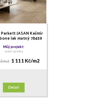
 Parkett JASAN Kašmír
gbone lak matný 78459
řevěná podlaha
Můj projekt
zadat rozměry
1 111 Kč/
m2
Kč/
m2
Detail