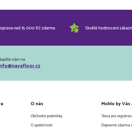
oprava nad 15 000 Kč zdarma
Skvělé hodnocení zákazn
Napište nám na
info@navafloor.cz
ra
O nás
Mohlo by Vás 
Obchodní podmínky
Sleva pro registro
O společnosti
Dopravné zdarma n