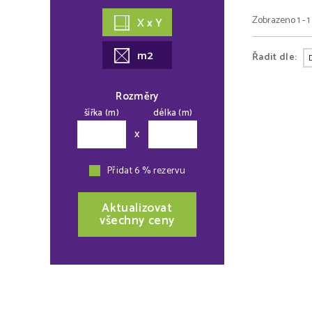
Zobrazeno 1 - 1
X x Y
m2
Řadit dle:
Rozměry
šířka (m)
délka (m)
x
Přidat 6 % rezervu
Aktualizovat
všechny ceny