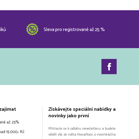
íků
Sleva pro registrované až 25 %
zajímat
Získávejte speciální nabídky a
novinky jako první
vané až 25%
Přihlaste se k odběru newsletteru a budete
ad 15.000,- Kč
vědět vše ze světa Navafloor, o novinkácha