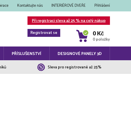
pirace
Kontaktujte nás
INTERIÉROVÉ DVEŘE
Přihlášení
Při registraci sleva až 25 % na celý nákup
Registrovat se
0 Kč
0 položky
PŘÍSLUŠENSTVÍ
DESIGNOVÉ PANELY 3D
níků
Sleva pro registrované až 25%