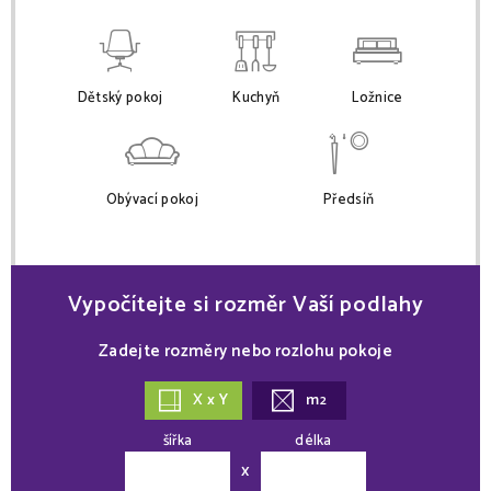
Dětský pokoj
Kuchyň
Ložnice
Obývací pokoj
Předsíň
Vypočítejte si rozměr Vaší podlahy
Zadejte rozměry nebo rozlohu pokoje
X x Y
m
2
šířka
délka
x