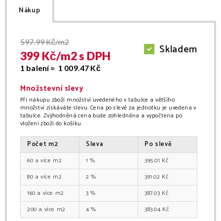
Nákup
597.99
Kč/m2
Skladem
399
Kč/
m2
s DPH
1 balení =
1 009.47
Kč
Množstevní slevy
Při nákupu zboží množství uvedeného v tabulce a většího
množství získáváte slevu. Cena po slevě za jednotku je uvedena v
tabulce. Zvýhodněná cena bude zohledněna a vypočtena po
vložení zboží do košíku.
Počet
m2
Sleva
Po slevě
60
m2
1
%
395.01
Kč
80
m2
2
%
391.02
Kč
160
m2
3
%
387.03
Kč
200
m2
4
%
383.04
Kč