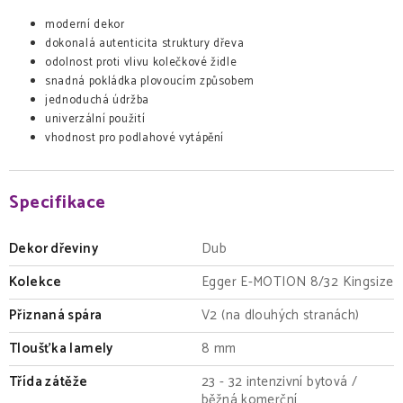
moderní dekor
dokonalá autenticita struktury dřeva
odolnost proti vlivu kolečkové židle
snadná pokládka plovoucím způsobem
jednoduchá údržba
univerzální použití
vhodnost pro podlahové vytápění
Specifikace
Dekor dřeviny
Dub
Kolekce
Egger E-MOTION 8/32 Kingsize
Přiznaná spára
V2 (na dlouhých stranách)
Tloušťka lamely
8 mm
Třída zátěže
23 - 32 intenzivní bytová /
běžná komerční