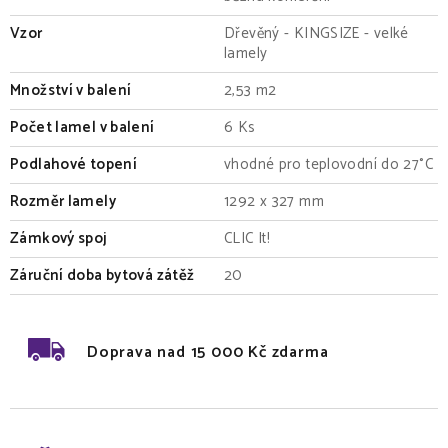
Vzor
Dřevěný - KINGSIZE - velké
lamely
Množství v balení
2,53 m2
Počet lamel v balení
6 Ks
Podlahové topení
vhodné pro teplovodní do 27°C
Rozměr lamely
1292 x 327 mm
Zámkový spoj
CLIC It!
Záruční doba bytová zátěž
20
Doprava nad 15 000 Kč zdarma