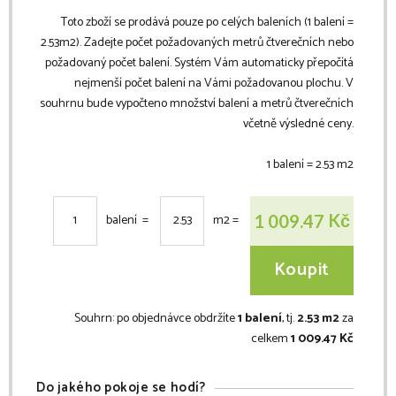
Toto zboží se prodává pouze po celých baleních (1 balení =
2.53
m2
). Zadejte počet požadovaných metrů čtverečních nebo
požadovaný počet balení. Systém Vám automaticky přepočítá
nejmenší počet balení na Vámi požadovanou plochu. V
souhrnu bude vypočteno množství balení a metrů čtverečních
včetně výsledné ceny.
1 balení =
2.53
m2
Kč
1 009.47
balení =
m2
=
Koupit
Souhrn:
po objednávce obdržíte
1 balení
, tj.
2.53 m2
za
celkem
1 009.47 Kč
Do jakého pokoje se hodí?