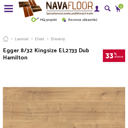
0
Můj projekt
Recenze zákazníků
Laminát
Efekt
Dřevěný
Egger 8/32 Kingsize EL2733 Dub
33
%
Hamilton
sleva