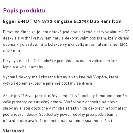
Popis produktu
Egger E-MOTION 8/32 Kingsize EL2733 Dub Hamilton
E-motion Kingsize je laminátová podlaha složená z dřevovláknité HDF
desky a z vrchní vrstvy laminátu s dekorativním potiskem, který chrání
odolná krycí vrstva. Tato kolekce vyniká velkým formátem lamel 1292
x 327 mm.
Díky systému CLIC it! položíte podlahu plovoucím způsobem bez
lepidla a větší námahy.
Vybrané dekory mají zkosené hrany a vznikne tak V-spára, která
vytvoří dojem skutečné prkenné podlahy ze dřeva.
Ať už je váš život jakkoli rušný, laminátové podlahy E-motion promění
vaše prostory ve skutečný domov. Vyrábí se z obnovitelné dřevní
suroviny a jsou dostupné v mnoha atraktivních dekorech a formátech
podlahových desek. Světlostálý povrch odolný proti poškrábání a
nárazům odolává každodenním nástrahám a snadno se čistí.
Vlastnosti: