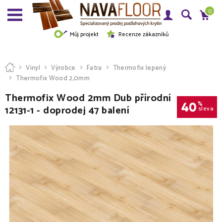
0
Můj projekt
Recenze zákazníků
Vinyl
Výrobce
Fatra
Thermofix lepený
Thermofix Wood 2,0mm
Thermofix Wood 2mm Dub přírodní
40
%
12131-1 - doprodej 47 balení
sleva