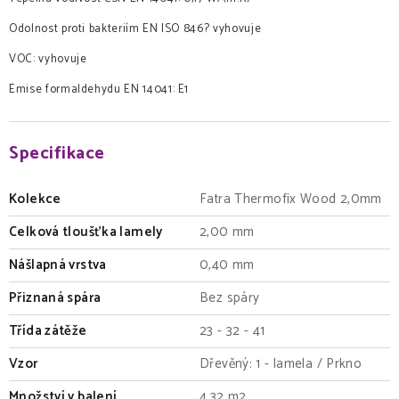
Odolnost proti bakteriím EN ISO 846? vyhovuje
VOC: vyhovuje
Emise formaldehydu EN 14041: E1
Specifikace
Kolekce
Fatra Thermofix Wood 2,0mm
Celková tloušťka lamely
2,00 mm
Nášlapná vrstva
0,40 mm
Přiznaná spára
Bez spáry
Třída zátěže
23 - 32 - 41
Vzor
Dřevěný: 1 - lamela / Prkno
Množství v balení
4,32 m2