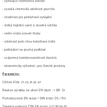
- vynikající rozměrová stálost
- vysoká chemická odolnost povrchu
- vhodnost pro podlahové vytápění
- dobrý teplotní vjem a snadná údržba
- velmi nízká úroveň hluku
- odolnost proti vlivu kolečkové židle
- pokládání na pružný podklad
- vzájemná kombinovatelnost dezénů
- ekonomicky výhodná i pro členité prostory
Parametry:
Užitná třída: 21-23, 31-32, 41
Reakce výrobku na oheň EN 13501 - 1: Bfl -S1
Protiskluznost EN 14041 / DIN 51130: DS / R11
Tepelná vodivost ČSN EN 14041: 0,17 W/(m.K)