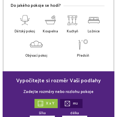
Do jakého pokoje se hodí?
Dětský pokoj
Koupelna
Kuchyň
Ložnice
Obývací pokoj
Předsíň
Vypočítejte si rozměr Vaší podlahy
Zadejte rozměry nebo rozlohu pokoje
X x Y
m
2
šířka
délka