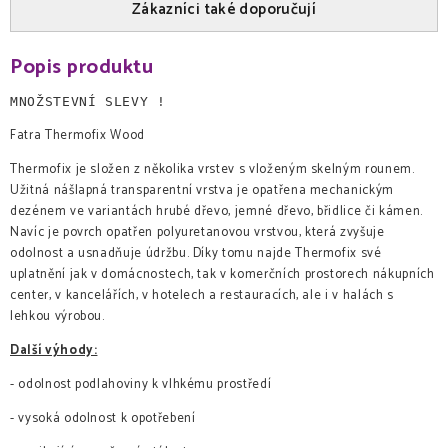
Zákazníci také doporučují
Popis produktu
MNOŽSTEVNÍ SLEVY !
Fatra Thermofix Wood
Thermofix je složen z několika vrstev s vloženým skelným rounem.
Užitná nášlapná transparentní vrstva je opatřena mechanickým
dezénem ve variantách hrubé dřevo, jemné dřevo, břidlice či kámen.
Navíc je povrch opatřen polyuretanovou vrstvou, která zvyšuje
odolnost a usnadňuje údržbu. Díky tomu najde Thermofix své
uplatnění jak v domácnostech, tak v komerčních prostorech nákupních
center, v kancelářích, v hotelech a restauracích, ale i v halách s
lehkou výrobou.
Další výhody:
- odolnost podlahoviny k vlhkému prostředí
- vysoká odolnost k opotřebení