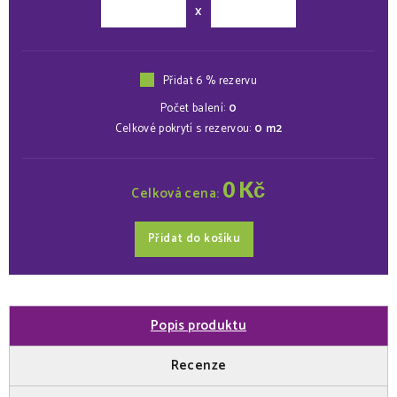
x
Přidat 6 % rezervu
Počet balení:
0
Celkové pokrytí s rezervou:
0
m2
0
Kč
Celková cena:
Přidat do košíku
Popis produktu
Recenze