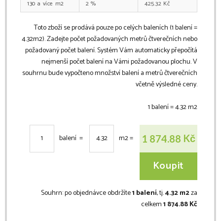
130
m2
2
%
425.32
Kč
Toto zboží se prodává pouze po celých baleních (1 balení =
4.32
m2
). Zadejte počet požadovaných metrů čtverečních nebo
požadovaný počet balení. Systém Vám automaticky přepočítá
nejmenší počet balení na Vámi požadovanou plochu. V
souhrnu bude vypočteno množství balení a metrů čtverečních
včetně výsledné ceny.
1 balení =
4.32
m2
Kč
1 874.88
balení =
m2
=
Koupit
Souhrn:
po objednávce obdržíte
1 balení
, tj.
4.32 m2
za
celkem
1 874.88 Kč