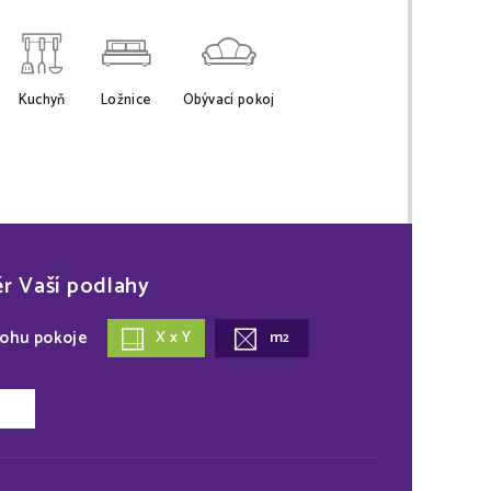
Kuchyň
Ložnice
Obývací pokoj
ěr Vaší podlahy
lohu pokoje
X x Y
m
2
a