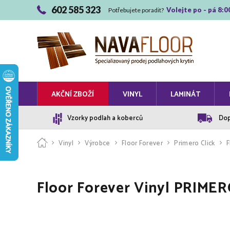
602 585 323
Volejte po - pá 8:0
Potřebujete poradit?
AKČNÍ ZBOŽÍ
VINYL
LAMINÁT
Vzorky podlah a koberců
Dop
Vinyl
Výrobce
Floor Forever
Primero Click
F
Floor Forever Vinyl PRIME