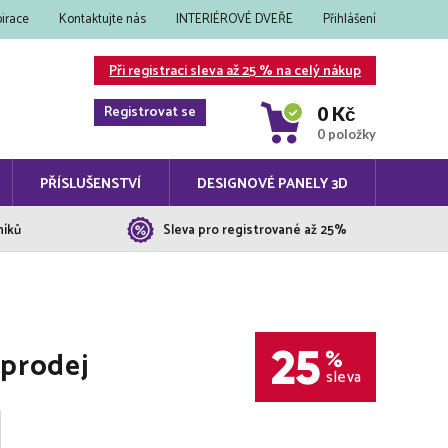
pirace
Kontaktujte nás
INTERIÉROVÉ DVEŘE
Přihlášení
Při registraci sleva až 25 % na celý nákup
Registrovat se
0 Kč
0 položky
PŘÍSLUŠENSTVÍ
DESIGNOVÉ PANELY 3D
níků
Sleva pro registrované až 25%
25
oprodej
%
sleva