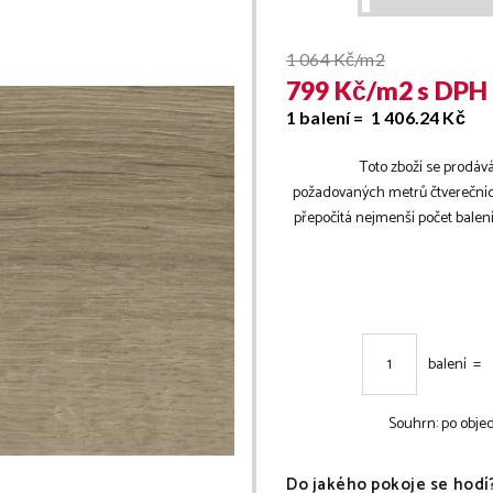
1 064
Kč/m2
799
Kč/
m2
s DPH
1 balení =
1 406.24
Kč
Toto zboží se prodává
požadovaných metrů čtverečníc
přepočítá nejmenší počet bale
balení =
Souhrn:
po obje
Do jakého pokoje se hodí