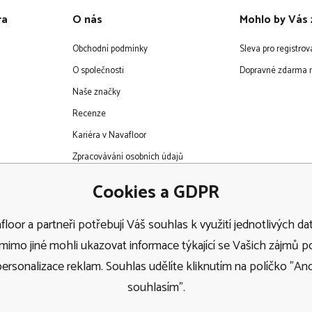
ra
O nás
Mohlo by Vás 
Obchodní podmínky
Sleva pro registro
O společnosti
Dopravné zdarma n
Naše značky
Recenze
Kariéra v Navafloor
Zpracovávání osobních údajů
EET
Cookies a GDPR
loor a partneři potřebují Váš souhlas k využití jednotlivých dat
imo jiné mohli ukazovat informace týkající se Vašich zájmů 
personalizace reklam. Souhlas udělíte kliknutím na políčko "Ano
Doprava
souhlasím".