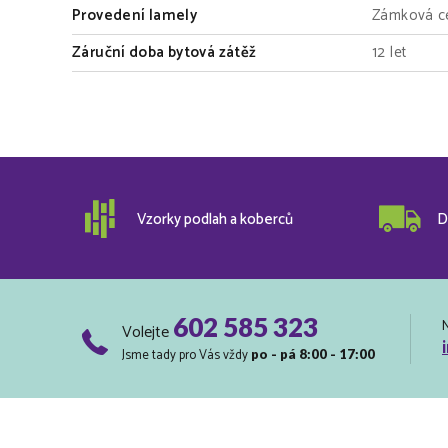
Provedení lamely
Zámková ce
Záruční doba bytová zátěž
12 let
Vzorky podlah a koberců
D
602 585 323
Volejte
Jsme tady pro Vás vždy
po - pá 8:00 - 17:00