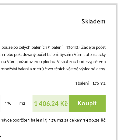
Skladem
 pouze po celých baleních (1 balení =
1.76
m2
). Zadejte počet
h nebo požadovaný počet balení. Systém Vám automaticky
ní na Vámi požadovanou plochu. V souhrnu bude vypočteno
množství balení a metrů čtverečních včetně výsledné ceny.
1 balení =
1.76
m2
Koupit
Kč
1 406.24
m2
=
dnávce obdržíte
1 balení
, tj.
1.76 m2
za celkem
1 406.24 Kč
?