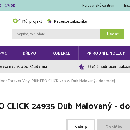
Poradenské centrum
Ins
0 - 17:00
Můj projekt
Recenze zákazníků
Hledat
PVC
DŘEVO
KOBERCE
PŘÍRODNÍ LINOLEUM
rava nad 15 000 Kč zdarma
Skvělé hodnocení zákaz
loor Forever Vinyl PRIMERO CLICK 24935 Dub Malovaný - doprodej
RO CLICK 24935 Dub Malovaný - d
Nákup
Doplňky