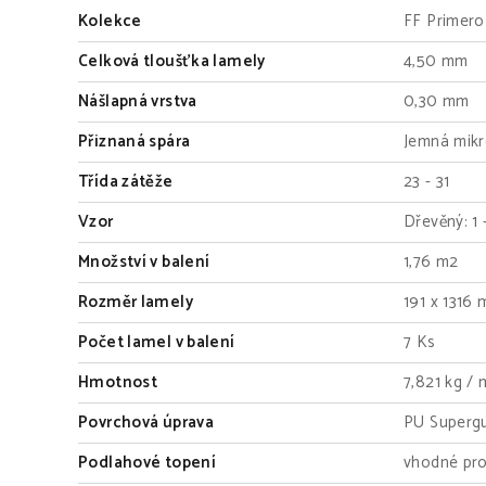
Kolekce
FF Primero
Celková tloušťka lamely
4,50 mm
Nášlapná vrstva
0,30 mm
Přiznaná spára
Jemná mikr
Třída zátěže
23 - 31
Vzor
Dřevěný: 1 
Množství v balení
1,76 m2
Rozměr lamely
191 x 1316
Počet lamel v balení
7 Ks
Hmotnost
7,821 kg /
Povrchová úprava
PU Superg
Podlahové topení
vhodné pro