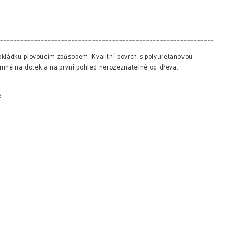
________________________________________________________________
kládku plovoucím způsobem. Kvalitní povrch s polyuretanovou
emné na dotek a na první pohled nerozeznatelné od dřeva.
e