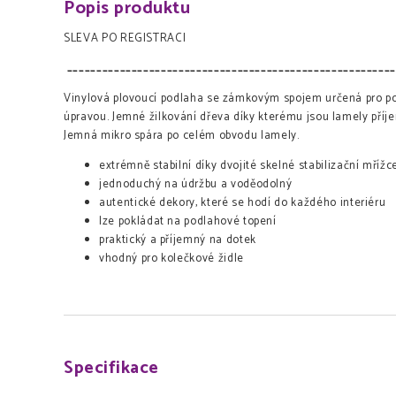
Popis produktu
SLEVA PO REGISTRACI
_______________________________________________________
Vinylová plovoucí podlaha se zámkovým spojem určená pro po
úpravou. Jemné žilkování dřeva díky kterému jsou lamely příj
Jemná mikro spára po celém obvodu lamely.
extrémně stabilní díky dvojité skelné stabilizační mřížc
jednoduchý na údržbu a voděodolný
autentické dekory, které se hodí do každého interiéru
lze pokládat na podlahové topení
praktický a příjemný na dotek
vhodný pro kolečkové židle
Specifikace