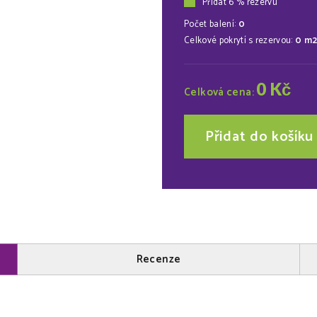
Přidat 6 % rezervu
Počet balení:
0
Celkové pokrytí s rezervou:
0
m
0
Kč
Celková cena:
Přidat do košíku
Recenze