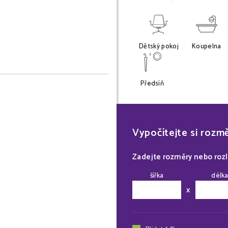
Dětský pokoj
Koupelna
Předsíň
Vypočítejte si rozm
Zadejte rozměry nebo roz
šířka
délk
x