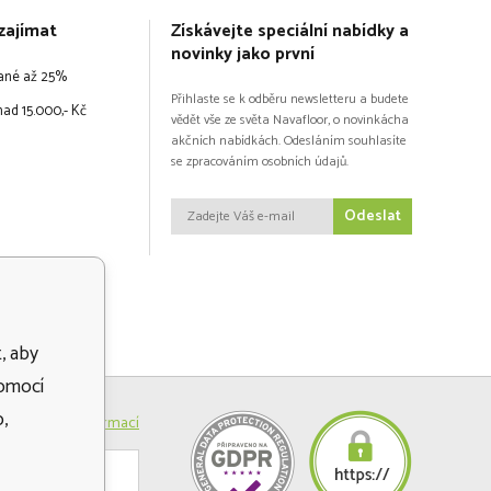
zajímat
Získávejte speciální nabídky a
novinky jako první
vané až 25%
Přihlaste se k odběru newsletteru a budete
ad 15.000,- Kč
vědět vše ze světa Navafloor, o novinkácha
akčních nabídkách. Odesláním souhlasíte
se zpracováním osobních údajů.
Odeslat
, aby
pomocí
,
Více informací