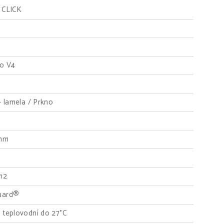
 CLICK
o V4
- lamela / Prkno
 mm
 m2
uard®
 teplovodní do 27°C