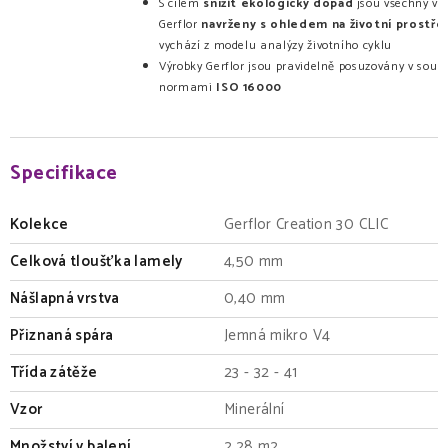
S cílem
snížit ekologický dopad
jsou všechny vý
Gerflor
navrženy s ohledem na životní prostře
vychází z modelu analýzy životního cyklu
Výrobky Gerflor jsou pravidelně posuzovány v soul
normami
ISO 16000
Specifikace
Kolekce
Gerflor Creation 30 CLIC
Celková tloušťka lamely
4,50 mm
Nášlapná vrstva
0,40 mm
Přiznaná spára
Jemná mikro V4
Třída zátěže
23 - 32 - 41
Vzor
Minerální
Množství v balení
2,28 m2