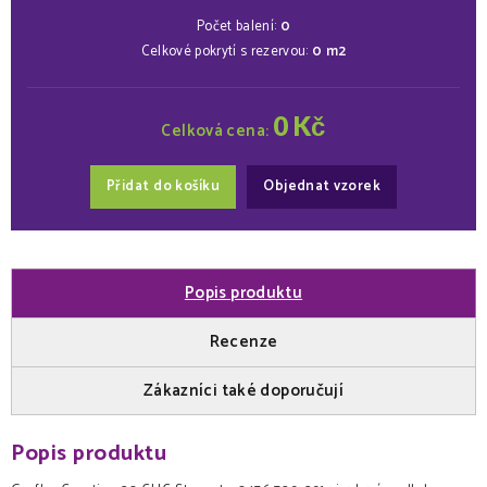
Počet balení:
0
Celkové pokrytí s rezervou:
0
m2
0
Kč
Celková cena:
Přidat do košíku
Objednat vzorek
Popis produktu
Recenze
Zákazníci také doporučují
Popis produktu