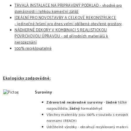
TRVALÁ INSTALACE NA PŘIPRAVENÝ PODKLAD - vhodné pro
domácnosti i lehkou komerční zátěž
IDEÁLNÍ PRO NOVOSTAVBY A CELKOVÉ REKONSTRUKCE
- jedinečné řešení pro dnes velmi oblíbené otevřené prostory
NÁDHERNÉ DEKORY V KOMBINACI S REALISTICKOU
POVRCHOVOU ÚPRAVOU - od přírodních materiálů k
nerozeznání
100% recyklovatelné
Ekologicky zodpovědné:
Suroviny
Zdravotně nezávadné suroviny
-
žádné
těžké k
rozpouštědla,
žádný
formaldehyd
Všechny materiály jsou 100% v souladu s evropský
normami (REACH)
Udržitelné výrobky - obsahují recyklovaný materiál