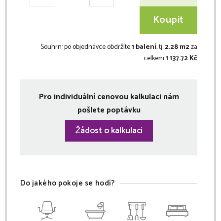
Koupit
Souhrn:
po objednávce obdržíte
1 balení
, tj.
2.28 m2
za
celkem
1 137.72 Kč
Pro individuální cenovou kalkulaci nám
pošlete poptávku
Žádost o kalkulaci
Do jakého pokoje se hodí?