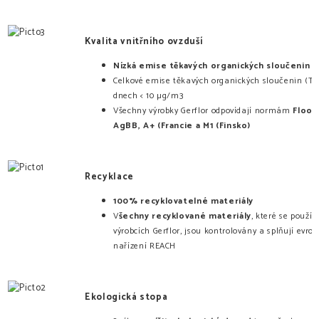
Kvalita vnitřního ovzduší
Nízká emise těkavých organických sloučenin
Celkové emise těkavých organických sloučenin (TV
dnech < 10 µg/m3
Všechny výrobky Gerflor odpovídají normám
Floor
AgBB, A+ (Francie a M1 (Finsko)
Recyklace
100% recyklovatelné
materiály
V
šechny recyklované materiály
, které se použív
výrobcích Gerflor, jsou kontrolovány a splňují evro
nařízení REACH
Ekologická stopa