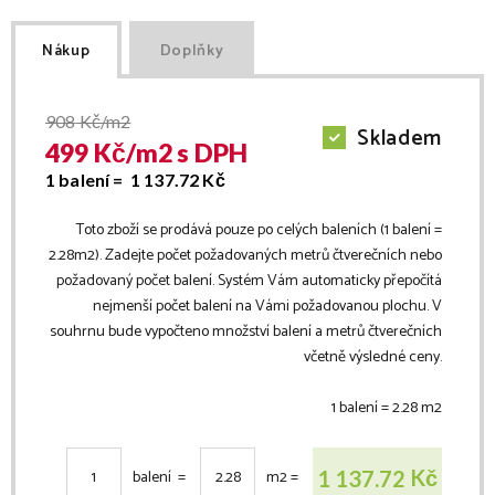
Nákup
Doplňky
908
Kč/m2
Skladem
499
Kč/
m2
s DPH
1 balení =
1 137.72
Kč
Toto zboží se prodává pouze po celých baleních (1 balení =
2.28
m2
). Zadejte počet požadovaných metrů čtverečních nebo
požadovaný počet balení. Systém Vám automaticky přepočítá
nejmenší počet balení na Vámi požadovanou plochu. V
souhrnu bude vypočteno množství balení a metrů čtverečních
včetně výsledné ceny.
1 balení =
2.28
m2
Kč
1 137.72
balení =
m2
=