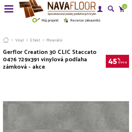
0
Můj projekt
Recenze zákazníků
Vinyl
Efekt
Minerální
Gerflor Creation 30 CLIC Staccato
0476 729x391 vinylová podlaha
45
%
sleva
zámková - akce