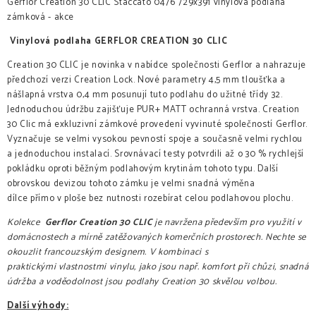
Gerflor Creation 30 CLIC Staccato 0476 729x391 vinylová podlaha
zámková - akce
Vinylová podlaha GERFLOR CREATION 30 CLIC
Creation 30 CLIC je novinka v nabídce společnosti Gerflor a nahrazuje
předchozí verzi Creation Lock. Nové parametry 4,5 mm tloušťka a
nášlapná vrstva 0,4 mm posunují tuto podlahu do užitné třídy 32.
Jednoduchou údržbu zajišťuje PUR+ MATT ochranná vrstva. Creation
30 Clic má exkluzivní zámkové provedení vyvinuté společností Gerflor.
Vyznačuje se velmi vysokou pevností spoje a současně velmi rychlou
a jednoduchou instalací. Srovnávací testy potvrdili až o 30 % rychlejší
pokládku oproti běžným podlahovým krytinám tohoto typu. Další
obrovskou devizou tohoto zámku je velmi snadná výměna
dílce přímo v ploše bez nutnosti rozebírat celou podlahovou plochu.
Kolekce
Gerflor Creation 30 CLIC
je navržena především pro využití v
domácnostech a mírně zatěžovaných komerčních prostorech. Nechte se
okouzlit francouzským designem. V kombinaci s
praktickými vlastnostmi vinylu, jako jsou např. komfort při chůzi, snadná
údržba a voděodolnost jsou podlahy Creation 30 skvělou volbou.
Další výhody: