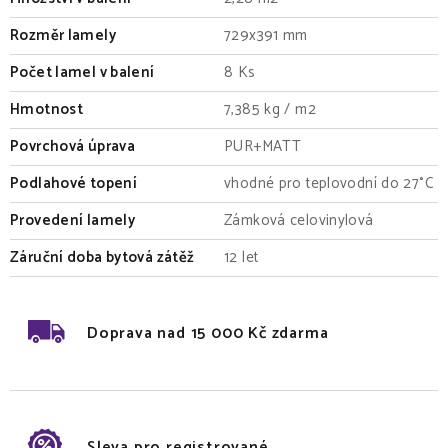
Rozměr lamely
729x391 mm
Počet lamel v balení
8 Ks
Hmotnost
7,385 kg / m2
Povrchová úprava
PUR+MATT
Podlahové topení
vhodné pro teplovodní do 27°C
Provedení lamely
Zámková celovinylová
Záruční doba bytová zátěž
12 let
Doprava nad 15 000 Kč zdarma
Sleva pro registrované