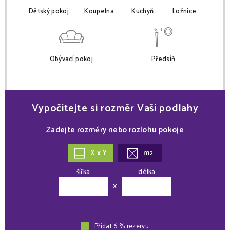
Dětský pokoj
Koupelna
Kuchyň
Ložnice
Obývací pokoj
Předsíň
Vypočítejte si rozměr Vaší podlahy
Zadejte rozměry nebo rozlohu pokoje
X x Y
m
2
šířka
délka
x
Přidat 6 % rezervu