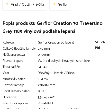
Vinyl
Odstín
Světlá
Gerflor
Popis produktu Gerflor Creation 70 Travertino
Grey 1189 vinylová podlaha lepená
SLEVA
Kolekce
Gerflor Creation 70 lepená
PŘI
Celková tloušťka lamely
2,50 mm
Nášlapná vrstva
0,70 mm
Přiznaná spára
V4 (na dlouhých i krátkých stranách)
Třída zátěže
34 - 43
Vzor
Dřevěný: 1 - lamela / Prkno
Množství v balení
3.54 m2
Rozměr lamely
228x914 mm
Počet lamel v balení
17 Ks
Hmotnost
3,96 kg / m2
Povrchová úprava
PUR+MATT