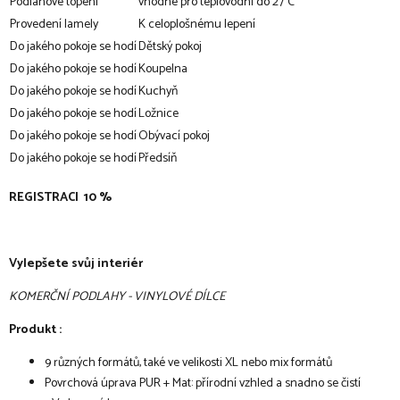
Podlahové topení
vhodné pro teplovodní do 27°C
Provedení lamely
K celoplošnému lepení
Do jakého pokoje se hodí
Dětský pokoj
Do jakého pokoje se hodí
Koupelna
Do jakého pokoje se hodí
Kuchyň
Do jakého pokoje se hodí
Ložnice
Do jakého pokoje se hodí
Obývací pokoj
Do jakého pokoje se hodí
Předsíň
REGISTRACI 10 %
Vylepšete svůj interiér
KOMERČNÍ PODLAHY - VINYLOVÉ DÍLCE
Produkt :
9 různých formátů, také ve velikosti XL nebo mix formátů
Povrchová úprava PUR + Mat: přírodní vzhled a snadno se čistí