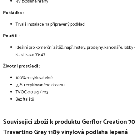
4V zkosené hrany
Pokládka :
Trvalá instalace na připravený podklad
Použití :
Ideální pro komerční zátěž, např. hotely, prodejny, kanceláře, lobby -
klasifikace 33/43
Životní prostředí :
100% recyklovatelné
35% recyklovaného obsahu
TVOC <10 ug / m3
Bez ftalátů
Související zboží k produktu Gerflor Creation 70
Travertino Grey 1189 vinylová podlaha lepená