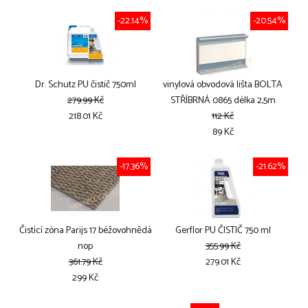
-22.14%
-20.54%
Dr. Schutz PU čistič 750ml
vinylová obvodová lišta BOLTA
279.99 Kč
STŘÍBRNÁ 0865 délka 2,5m
218.01 Kč
112 Kč
89 Kč
-17.36%
-21.62%
Čistící zóna Parijs 17 béžovohnědá
Gerflor PU ČISTIČ 750 ml
nop
355.99 Kč
361.79 Kč
279.01 Kč
299 Kč