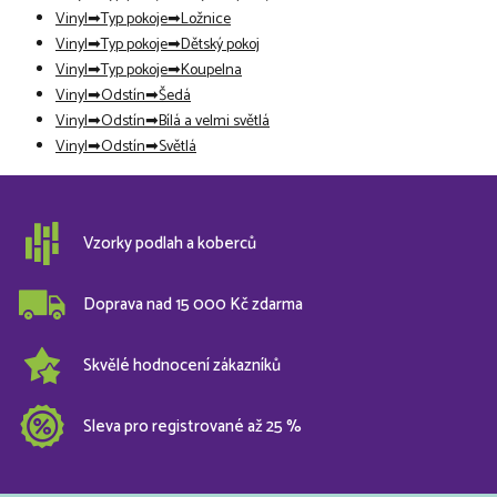
Vinyl
Typ pokoje
Ložnice
Vinyl
Typ pokoje
Dětský pokoj
Vinyl
Typ pokoje
Koupelna
Vinyl
Odstín
Šedá
Vinyl
Odstín
Bílá a velmi světlá
Vinyl
Odstín
Světlá
Vzorky podlah a koberců
Doprava nad 15 000 Kč zdarma
Skvělé hodnocení zákazníků
Sleva pro registrované až 25 %