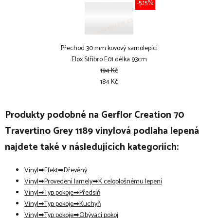
-5.15%
Přechod 30 mm kovový samolepící
Elox Stříbro E01 délka 93cm
194 Kč
184 Kč
Produkty podobné na Gerflor Creation 70
Travertino Grey 1189 vinylová podlaha lepená
najdete také v následujících kategoriích:
Vinyl
Efekt
Dřevěný
Vinyl
Provedení lamely
K celoplošnému lepení
Vinyl
Typ pokoje
Předsíň
Vinyl
Typ pokoje
Kuchyň
Vinyl
Typ pokoje
Obývací pokoj