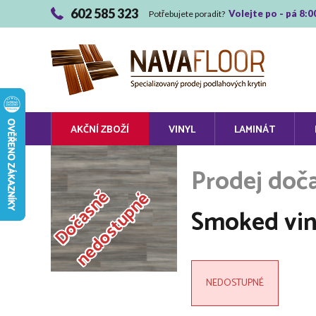
602 585 323
Volejte po - pá 8:0
Potřebujete poradit?
AKČNÍ ZBOŽÍ
VINYL
LAMINÁT
D
o
č
a
s
n
ě
n
e
d
o
s
t
u
p
n
é
Smoked vi
NEDOSTUPNÉ