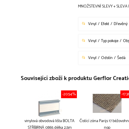
MNOŽSTEVNÍ SLEVY + SLEVA 
Vinyl
Efekt
Dřevěný
Vinyl
Typ pokoje
Obý
Vinyl
Odstín
Šedá
Související zboží k produktu Gerflor Cr
-20.54%
-17.
vinylová obvodová lišta BOLTA
Čistící zóna Parijs 17 béžovoh
STŘÍBRNÁ 0865 délka 2,5m
nop