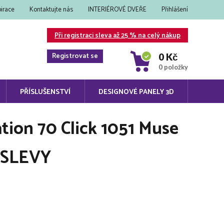
pirace
Kontaktujte nás
INTERIÉROVÉ DVEŘE
Přihlášení
Při registraci sleva až 25 % na celý nákup
Registrovat se
0 Kč
0 položky
PŘÍSLUŠENSTVÍ
DESIGNOVÉ PANELY 3D
ation 70 Click 1051 Muse
 SLEVY