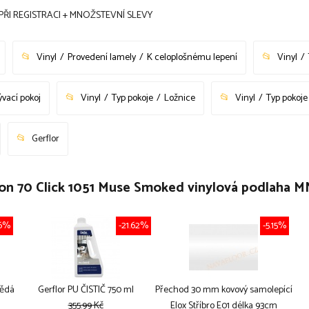
PŘI REGISTRACI + MNOŽSTEVNÍ SLEVY
Vinyl
Provedení lamely
K celoplošnému lepení
Vinyl
vací pokoj
Vinyl
Typ pokoje
Ložnice
Vinyl
Typ pokoje
Gerflor
eation 70 Click 1051 Muse Smoked vinylová podla
36%
-21.62%
-5.15%
nědá
Gerflor PU ČISTIČ 750 ml
Přechod 30 mm kovový samolepící
355.99 Kč
Elox Stříbro E01 délka 93cm