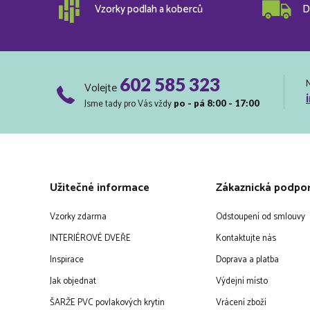
Vzorky podlah a koberců
D
602 585 323
Volejte
Jsme tady pro Vás vždy
po - pá 8:00 - 17:00
Užitečné informace
Zákaznická podpo
Vzorky zdarma
Odstoupení od smlouvy
INTERIÉROVÉ DVEŘE
Kontaktujte nás
Inspirace
Doprava a platba
Jak objednat
Výdejní místo
ŠARŽE PVC povlakových krytin
Vrácení zboží