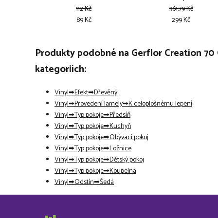
112 Kč
361.79 Kč
89 Kč
299 Kč
Produkty podobné na Gerflor Creation 70
kategoriích:
Vinyl
Efekt
Dřevěný
Vinyl
Provedení lamely
K celoplošnému lepení
Vinyl
Typ pokoje
Předsíň
Vinyl
Typ pokoje
Kuchyň
Vinyl
Typ pokoje
Obývací pokoj
Vinyl
Typ pokoje
Ložnice
Vinyl
Typ pokoje
Dětský pokoj
Vinyl
Typ pokoje
Koupelna
Vinyl
Odstín
Šedá