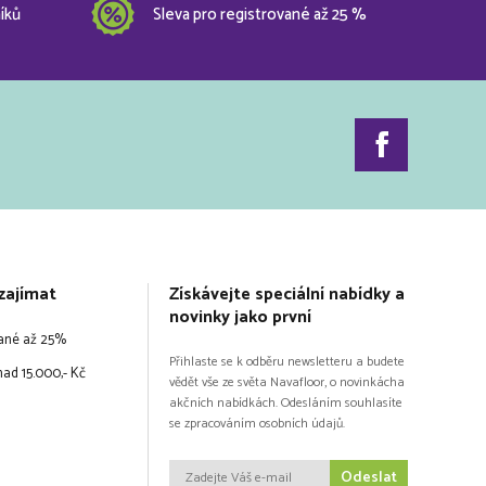
íků
Sleva pro registrované až 25 %
zajímat
Získávejte speciální nabídky a
novinky jako první
vané až 25%
Přihlaste se k odběru newsletteru a budete
ad 15.000,- Kč
vědět vše ze světa Navafloor, o novinkácha
akčních nabídkách. Odesláním souhlasíte
se zpracováním osobních údajů.
Odeslat