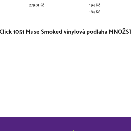
279.01 Kč
194 Kč
184 Kč
 Click 1051 Muse Smoked vinylová podlaha MNOŽST