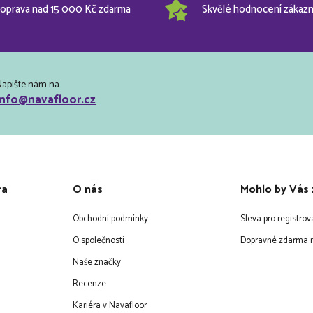
oprava nad 15 000 Kč zdarma
Skvělé hodnocení zákazn
Napište nám na
info@navafloor.cz
ra
O nás
Mohlo by Vás 
Obchodní podmínky
Sleva pro registro
O společnosti
Dopravné zdarma n
Naše značky
Recenze
Kariéra v Navafloor