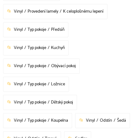
Vinyl
Provedení lamely
K celoplošnému lepení
Vinyl
Typ pokoje
Předsíň
Vinyl
Typ pokoje
Kuchyň
Vinyl
Typ pokoje
Obývací pokoj
Vinyl
Typ pokoje
Ložnice
Vinyl
Typ pokoje
Dětský pokoj
Vinyl
Typ pokoje
Koupelna
Vinyl
Odstín
Šedá