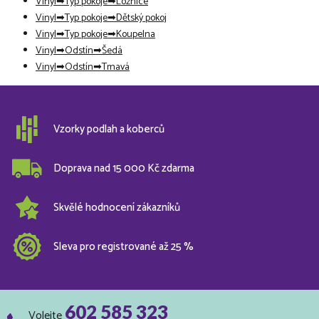
Vinyl
Typ pokoje
Ložnice
Vinyl
Typ pokoje
Dětský pokoj
Vinyl
Typ pokoje
Koupelna
Vinyl
Odstín
Šedá
Vinyl
Odstín
Tmavá
Vzorky podlah a koberců
Doprava nad 15 000 Kč zdarma
Skvělé hodnocení zákazníků
Sleva pro registrované až 25 %
602 585 323
Volejte