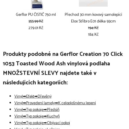
Gerflor PU ČISTIČ 750 ml
Přechod 30 mm kovový samolepící
355.99 Kč
Elox Stříbro E01 délka 93cm
279.01 Kč
194 Kč
184 Kč
Produkty podobné na Gerflor Creation 70 Click
1053 Toasted Wood Ash vinylová podlaha
MNOŽSTEVNÍ SLEVY najdete také v
následujících kategoriích:
Vinyl
Efekt
Dřevěný
Vinyl
Provedení lamely
K celoplošnému lepení
Vinyl
Typ pokoje
Předsíň
Vinyl
Typ pokoje
Kuchyň
Vinyl
Typ pokoje
Obývací pokoj