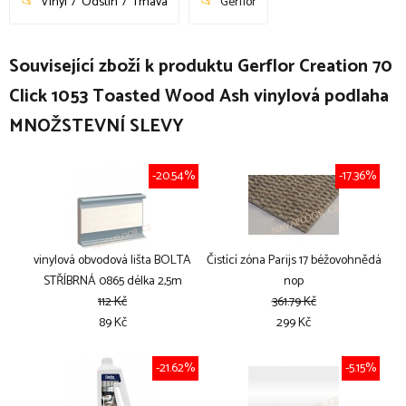
Vinyl
Odstín
Tmavá
Gerflor
Související zboží k produktu Gerflor Creation 70
Click 1053 Toasted Wood Ash vinylová podlaha
MNOŽSTEVNÍ SLEVY
-20.54%
-17.36%
vinylová obvodová lišta BOLTA
Čistící zóna Parijs 17 béžovohnědá
STŘÍBRNÁ 0865 délka 2,5m
nop
112 Kč
361.79 Kč
89 Kč
299 Kč
-21.62%
-5.15%