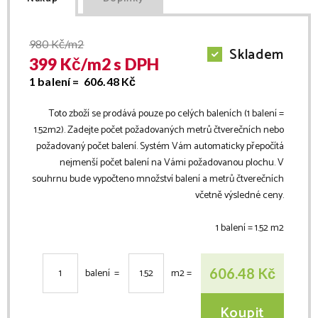
980
Kč/m2
Skladem
399
Kč/
m2
s DPH
1 balení =
606.48
Kč
Toto zboží se prodává pouze po celých baleních (1 balení =
1.52
m2
). Zadejte počet požadovaných metrů čtverečních nebo
požadovaný počet balení. Systém Vám automaticky přepočítá
nejmenší počet balení na Vámi požadovanou plochu. V
souhrnu bude vypočteno množství balení a metrů čtverečních
včetně výsledné ceny.
1 balení =
1.52
m2
Kč
606.48
balení =
m2
=
Koupit