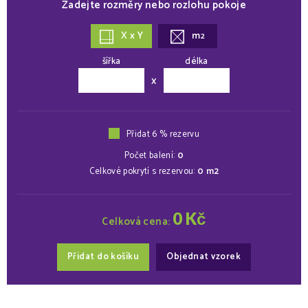
Zadejte rozměry nebo rozlohu pokoje
X x Y
m
2
šířka
délka
x
Přidat 6 % rezervu
Počet balení:
0
Celkové pokrytí s rezervou:
0
m2
0
Kč
Celková cena:
Přidat do košíku
Objednat vzorek