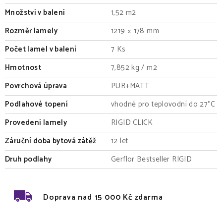
Množství v balení
1,52 m2
Rozměr lamely
1219 × 178 mm
Počet lamel v balení
7 Ks
Hmotnost
7,852 kg / m2
Povrchová úprava
PUR+MATT
Podlahové topení
vhodné pro teplovodní do 27°C
Provedení lamely
RIGID CLICK
Záruční doba bytová zátěž
12 let
Druh podlahy
Gerflor Bestseller RIGID
Doprava nad 15 000 Kč zdarma