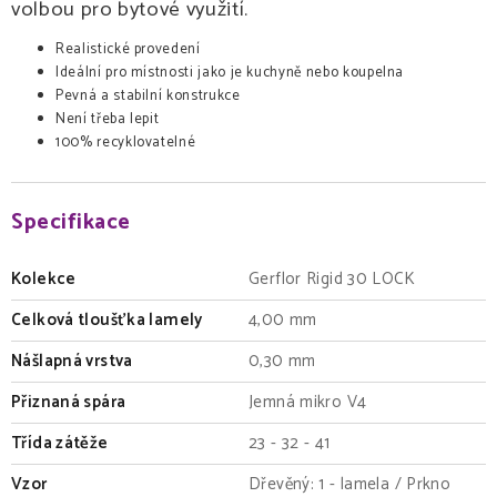
volbou pro bytové využití.
Realistické provedení
Ideální pro místnosti jako je kuchyně nebo koupelna
Pevná a stabilní konstrukce
Není třeba lepit
100% recyklovatelné
Specifikace
Kolekce
Gerflor Rigid 30 LOCK
Celková tloušťka lamely
4,00 mm
Nášlapná vrstva
0,30 mm
Přiznaná spára
Jemná mikro V4
Třída zátěže
23 - 32 - 41
Vzor
Dřevěný: 1 - lamela / Prkno