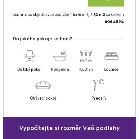
Souhrn:
po objednávce obdržíte
1 balení
, tj.
1.52 m2
za celkem
606.48 Kč
Do jakého pokoje se hodí?
Dětský pokoj
Koupelna
Kuchyň
Ložnice
Obývací pokoj
Předsíň
Vypočítejte si rozměr Vaší podlahy