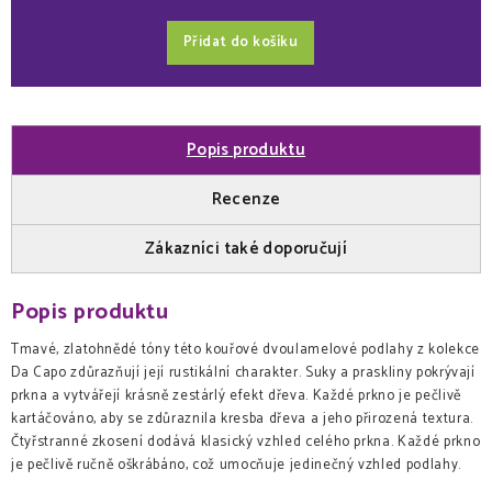
Přidat do košíku
Popis produktu
Recenze
Zákazníci také doporučují
Popis produktu
Tmavé, zlatohnědé tóny této kouřové dvoulamelové podlahy z kolekce
Da Capo zdůrazňují její rustikální charakter. Suky a praskliny pokrývají
prkna a vytvářejí krásně zestárlý efekt dřeva. Každé prkno je pečlivě
kartáčováno, aby se zdůraznila kresba dřeva a jeho přirozená textura.
Čtyřstranné zkosení dodává klasický vzhled celého prkna. Každé prkno
je pečlivě ručně oškrábáno, což umocňuje jedinečný vzhled podlahy.