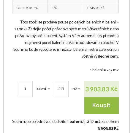
120
m2
3
%
1 745.03
Kč
Toto zboží se prodává pouze po celých baleních (1 balení =
2.17
m2
). Zadejte počet požadovaných metrů čtverečních nebo
požadovaný počet balení. Systém Vám automaticky přepočítá
nejmenší počet balení na Vámi požadovanou plochu. V
souhrnu bude vypočteno množství balení a metrů čtverečních
včetně výsledné ceny.
1 balení =
2.17
m2
Kč
3 903.83
balení =
m2
=
Koupit
Souhrn:
po objednávce obdržíte
1 balení
, tj.
2.17 m2
za celkem
3 903.83 Kč