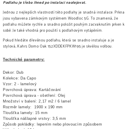
Podlahu je třeba ihned po instalaci naolejovat.
Jednou z nejlepších vlastností této podlahy je snadná instalace. Prkna
jsou vybavena zámkovým systémem Woodloc 5G. To znamená, že
podlahu můžete rychle a snadno položit pouhým zacvaknutím prken k
sobě. Je také vhodná pro použití s ​​podlahovým vytápěním.
Pokud hledáte dřevěnou podlahu, která se snadno instaluje a je
stylová, Kahrs Domo Oak 152XDDEKFPKW195 je skvělou volbou.
Technické parametry:
Dekor: Dub
Kolekce: Da Capo
Vzor: 2 - lamelový
Povrchová úprava: Kartáčování
Povrchová úprava - ošetření: O
lej
Množství v balení: 2,17 m2 / 6 lamel
Rozměr lamely: 1900 x 190 mm
Tloušťka lamely: 15 mm
Tloušťka nášlapné vrstvy: 3,5 mm
Způsob pokládky: lepením nebo plovoucím způsobem