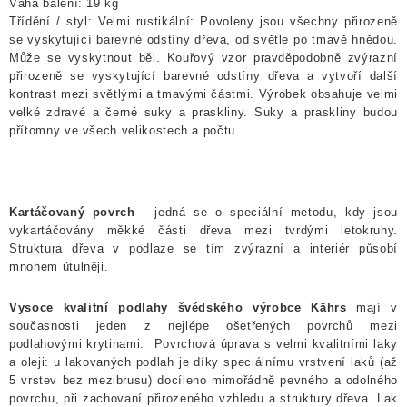
Váha balení: 19 kg
Třídění / styl: Velmi rustikální: Povoleny jsou všechny přirozeně
se vyskytující barevné odstíny dřeva, od světle po tmavě hnědou.
Může se vyskytnout běl. Kouřový vzor pravděpodobně zvýrazní
přirozeně se vyskytující barevné odstíny dřeva a vytvoří další
kontrast mezi světlými a tmavými částmi. Výrobek obsahuje velmi
velké zdravé a černé suky a praskliny. Suky a praskliny budou
přítomny ve všech velikostech a počtu.
Kartáčovaný povrch
- jedná se o speciální metodu, kdy jsou
vykartáčovány měkké části dřeva mezi tvrdými letokruhy.
Struktura dřeva v podlaze se tím zvýrazní a interiér působí
mnohem útulněji.
Vysoce kvalitní podlahy švédského výrobce Kährs
mají v
současnosti jeden z nejlépe ošetřených povrchů mezi
podlahovými krytinami.
Povrchová úprava s velmi kvalitními laky
a oleji: u lakovaných podlah je díky speciálnímu vrstvení laků (až
5 vrstev bez mezibrusu) docíleno mimořádně pevného a odolného
povrchu, při zachovaní přirozeného vzhledu a struktury dřeva. Lak