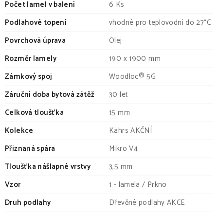
Počet lamel v balení
6 Ks
Podlahové topení
vhodné pro teplovodní do 27°C
Povrchová úprava
Olej
Rozměr lamely
190 x 1900 mm
Zámkový spoj
Woodloc® 5G
Záruční doba bytová zátěž
30 let
Celková tloušťka
15 mm
Kolekce
Kährs AKČNÍ
Přiznaná spára
Mikro V4
Tloušťka nášlapné vrstvy
3,5 mm
Vzor
1 - lamela / Prkno
Druh podlahy
Dřevěné podlahy AKCE