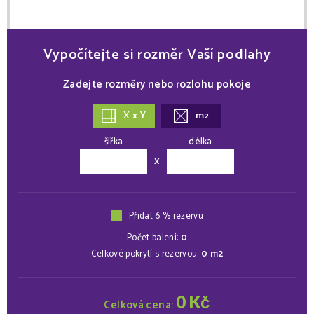
Vypočítejte si rozměr Vaší podlahy
Zadejte rozměry nebo rozlohu pokoje
X x Y
m
2
šířka
délka
x
Přidat 6 % rezervu
Počet balení:
0
Celkové pokrytí s rezervou:
0
m2
0
Kč
Celková cena: