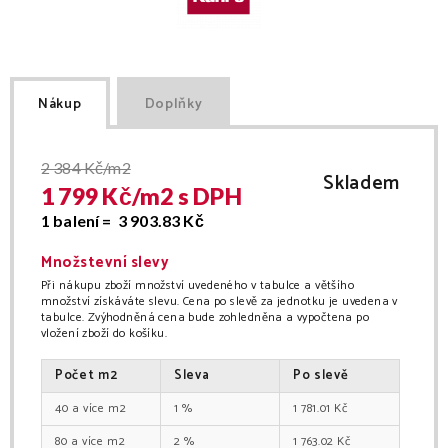
Nákup
Doplňky
2 384
Kč/m2
Skladem
1 799
Kč/
m2
s DPH
1 balení =
3 903.83
Kč
Množstevní slevy
Při nákupu zboží množství uvedeného v tabulce a většího
množství získáváte slevu. Cena po slevě za jednotku je uvedena v
tabulce. Zvýhodněná cena bude zohledněna a vypočtena po
vložení zboží do košíku.
Počet
m2
Sleva
Po slevě
40
m2
1
%
1 781.01
Kč
80
m2
2
%
1 763.02
Kč