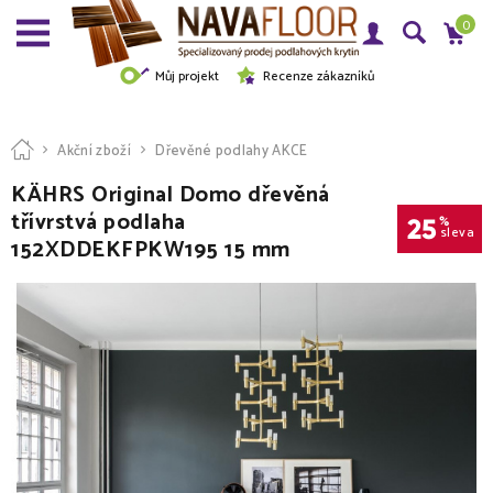
0
Můj projekt
Recenze zákazníků
Akční zboží
Dřevěné podlahy AKCE
KÄHRS Original Domo dřevěná
třívrstvá podlaha
25
%
sleva
152XDDEKFPKW195 15 mm