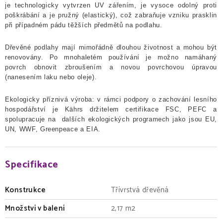
je technologicky vytvrzen UV zářením, je vysoce odolný proti
poškrábání a je pružný (elastický), což zabraňuje vzniku prasklin
při případném pádu těžších předmětů na podlahu.
Dřevěné podlahy mají mimořádně dlouhou životnost a mohou být
renovovány. Po mnohaletém používání je možno namáhaný
povrch obnovit zbroušením a novou povrchovou úpravou
(nanesením laku nebo oleje).
Ekologicky příznivá výroba: v rámci podpory o zachování lesního
hospodářství je Kährs držitelem certifikace FSC, PEFC a
spolupracuje na dalších ekologických programech jako jsou EU,
UN, WWF, Greenpeace a EIA.
Specifikace
Konstrukce
Třívrstvá dřevěná
Množství v balení
2,17 m2