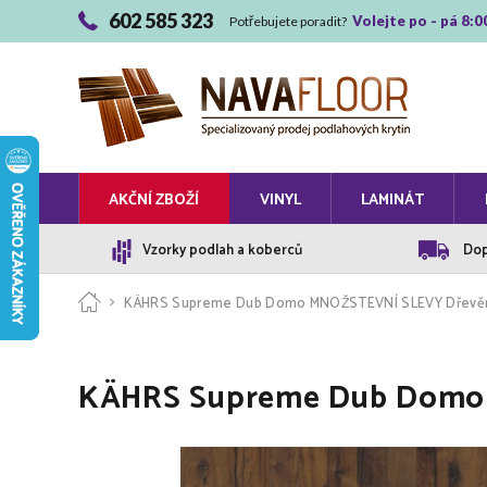
602 585 323
Volejte po - pá 8:0
Potřebujete poradit?
AKČNÍ ZBOŽÍ
VINYL
LAMINÁT
Vzorky podlah a koberců
Dop
KÄHRS Supreme Dub Domo MNOŽSTEVNÍ SLEVY Dřevěná 
KÄHRS Supreme Dub Domo 