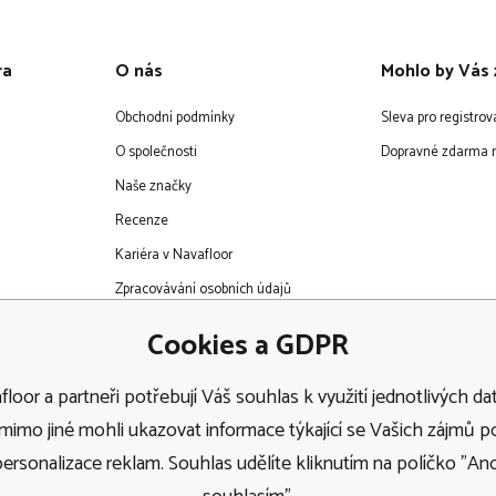
ra
O nás
Mohlo by Vás 
Obchodní podmínky
Sleva pro registro
O společnosti
Dopravné zdarma n
Naše značky
Recenze
Kariéra v Navafloor
Zpracovávání osobních údajů
EET
Cookies a GDPR
loor a partneři potřebují Váš souhlas k využití jednotlivých dat
imo jiné mohli ukazovat informace týkající se Vašich zájmů 
personalizace reklam. Souhlas udělíte kliknutím na políčko "Ano
Doprava