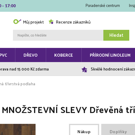
Poradenské centrum
Ins
0 - 17:00
Můj projekt
Recenze zákazníků
Hledat
PVC
DŘEVO
KOBERCE
PŘÍRODNÍ LINOLEUM
rava nad 15 000 Kč zdarma
Skvělé hodnocení zákaz
třívrstvá podlaha
MNOŽSTEVNÍ SLEVY Dřevěná třív
Nákup
Doplňky