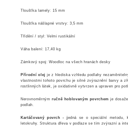
Tloušťka lamely: 15 mm
Tloušťka nášlapné vrstvy: 3,5 mm
Třídění / styl: Velmi rustikální
Váha balení: 17,40 kg
Zámkový spoj: Woodloc na všech hranách desky
Přírodní olej
je z hlediska vzhledu podlahy nezaměniteln
vlastnostmi tohoto povrchu je silné zvýraznění barvy a zř
rostlinných látek, je oxidativně vytvrzen a upraven pro pot
Nerovnoměrným
ručně hoblovaným povrchem
je dosaže
podlah.
Kartáčovaný povrch - j
edná se o speciální metodu, 
letokruhy. Struktura dřeva v podlaze se tím zvýrazní a int