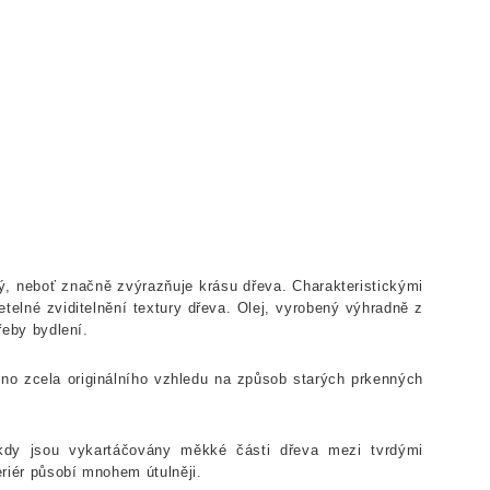
ý, neboť značně zvýrazňuje krásu dřeva. Charakteristickými
etelné zviditelnění textury dřeva. Olej, vyrobený výhradně z
řeby bydlení.
no zcela originálního vzhledu na způsob starých prkenných
kdy jsou vykartáčovány měkké části dřeva mezi tvrdými
eriér působí mnohem útulněji.