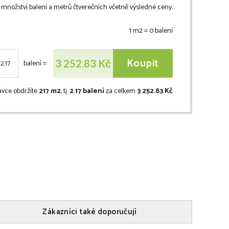
množství balení a metrů čtverečních včetně výsledné ceny.
1 m2 =
0
balení
Koupit
Kč
3 252.83
balení
=
ávce obdržíte
217 m2
, tj.
2.17 balení
za celkem
3 252.83 Kč
Zákazníci také doporučují