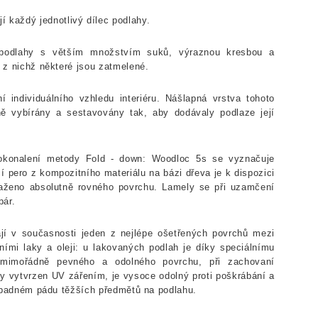
í každý jednotlivý dílec podlahy.
í podlahy s větším množstvím suků, výraznou kresbou a
, z nichž některé jsou zatmelené.
í individuálního vzhledu interiéru. Nášlapná vrstva tohoto
ně vybírány a sestavovány tak, aby dodávaly podlaze její
okonalení metody Fold - down: Woodloc 5s se vyznačuje
ero z kompozitního materiálu na bázi dřeva je k dispozici
aženo absolutně rovného povrchu. Lamely se při uzamčení
pár.
í v současnosti jeden z nejlépe ošetřených povrchů mezi
ími laky a oleji: u lakovaných podlah je díky speciálnímu
 mimořádně pevného a odolného povrchu, při zachovaní
ky vytvrzen UV zářením, je vysoce odolný proti poškrábání a
případném pádu těžších předmětů na podlahu.