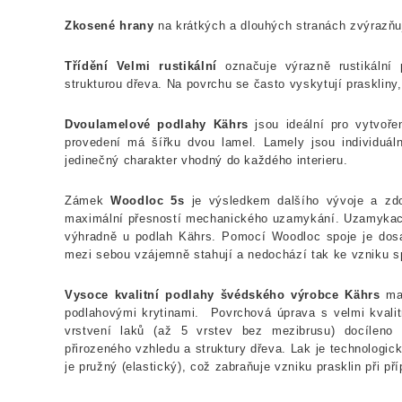
Zkosené hrany
na krátkých a dlouhých stranách zvýrazňuj
Třídění Velmi rustikální
označuje výrazně rustikáln
strukturou dřeva. Na povrchu se často vyskytují praskliny
Dvoulamelové podlahy Kährs
jsou ideální pro vytvořen
provedení má šířku dvou lamel. Lamely jsou individuál
jedinečný charakter vhodný do každého interieru.
Zámek
Woodloc 5s
je výsledkem dalšího vývoje a zd
maximální přesností mechanického uzamykání. Uzamykací p
výhradně u podlah Kährs. Pomocí Woodloc spoje je dos
mezi sebou vzájemně stahují a nedochází tak ke vzniku s
Vysoce kvalitní podlahy švédského výrobce Kährs
maj
podlahovými krytinami.
Povrchová úprava s velmi kvalitn
vrstvení laků (až 5 vrstev bez mezibrusu) docíleno
přirozeného vzhledu a struktury dřeva. Lak je technologic
je pružný (elastický), což zabraňuje vzniku prasklin při 