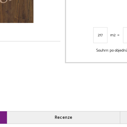
m2 =
Souhrn:
po objedn
Recenze