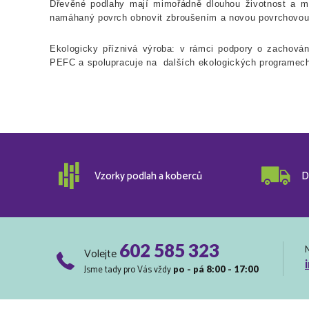
Dřevěné podlahy mají mimořádně dlouhou životnost a 
namáhaný povrch obnovit zbroušením a novou povrchovou 
Ekologicky příznivá výroba: v rámci podpory o zachování
PEFC a spolupracuje na dalších ekologických programec
Vzorky podlah a koberců
D
602 585 323
Volejte
Jsme tady pro Vás vždy
po - pá 8:00 - 17:00