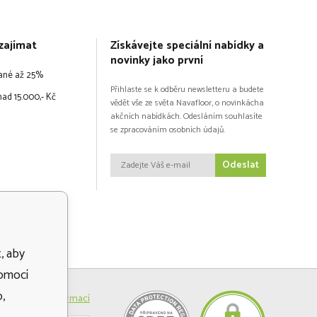
zajímat
Získávejte speciální nabídky a
novinky jako první
vané až 25%
Přihlaste se k odběru newsletteru a budete
ad 15.000,- Kč
vědět vše ze světa Navafloor, o novinkácha
akčních nabídkách. Odesláním souhlasíte
se zpracováním osobních údajů.
Odeslat
, aby
pomocí
,
Více informací