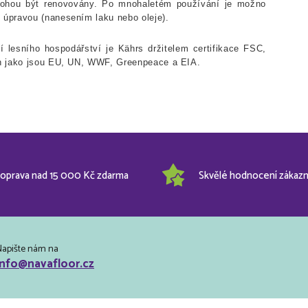
mohou být renovovány. Po mnohaletém používání je možno
úpravou (nanesením laku nebo oleje).
 lesního hospodářství je Kährs držitelem certifikace FSC,
h jako jsou EU, UN, WWF, Greenpeace a EIA.
oprava nad 15 000 Kč zdarma
Skvělé hodnocení zákazn
Napište nám na
info@navafloor.cz