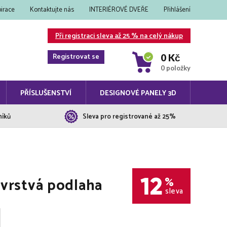
pirace
Kontaktujte nás
INTERIÉROVÉ DVEŘE
Přihlášení
Při registraci sleva až 25 % na celý nákup
Registrovat se
0 Kč
0 položky
PŘÍSLUŠENSTVÍ
DESIGNOVÉ PANELY 3D
níků
Sleva pro registrované až 25%
12
rstvá podlaha
%
sleva