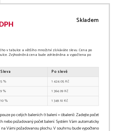
Skladem
 DPH
ho v tabulce a většího množství získáváte slevu. Cena po
abulce. Zvýhodněná cena bude zohledněna a vypočtena po
Sleva
Po slevě
5
%
1 424.05
Kč
9
%
1 364.09
Kč
10
%
1 349.10
Kč
 pouze po celých baleních (1 balení =
0
balení
). Zadejte počet
h nebo požadovaný počet balení. Systém Vám automaticky
ní na Vámi požadovanou plochu. V souhrnu bude vypočteno