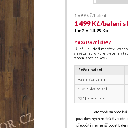
1 699
Kč/balení
1 499
Kč/
balení
s
1 m2 =
14.99
Kč
Množstevní slevy
Při nákupu zboží množství uvedené
slevě za jednotku je uvedena v t
vložení zboží do košíku.
Počet
balení
9.22
balení
13.82
balení
23.04
balení
Toto zboží se prodává
požadovaných metrů čtverečníc
přepočítá nejmenší počet bale