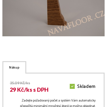
Nákup
35.09
Kč/ks
Skladem
29
Kč/
ks
s DPH
Zadejte požadovaný počet a systém Vám automaticky
přepočítá minimální množství, které je možno objednat.