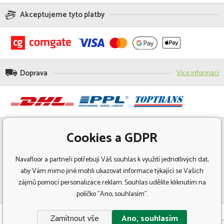
Akceptujeme tyto platby
Doprava
Více informací
Cookies a GDPR
Navafloor a partneři potřebují Váš souhlas k využití jednotlivých dat,
aby Vám mimo jiné mohli ukazovat informace týkající se Vašich
zájmů pomocí personalizace reklam. Souhlas udělíte kliknutím na
políčko "Ano, souhlasím".
© Copyright 2018 Navafloor - Specializovaný prodej podlahových krytin.
Zamítnout vše
Ano, souhlasím