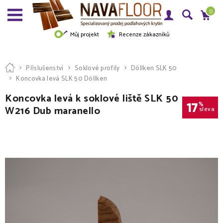
0
Můj projekt
Recenze zákazníků
Příslušenství
Soklové profily
Döllken SLK 50
Koncovka levá SLK 50 Döllken
Koncovka levá k soklové liště SLK 50
17
%
W216 Dub maranello
sleva