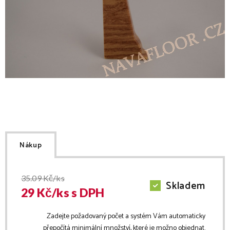
Nákup
35.09
Kč/ks
Skladem
29
Kč/
ks
s DPH
Zadejte požadovaný počet a systém Vám automaticky
přepočítá minimální množství, které je možno objednat.