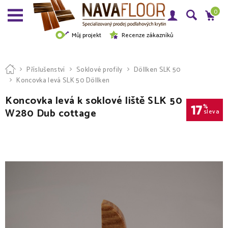
0
Můj projekt
Recenze zákazníků
Příslušenství
Soklové profily
Döllken SLK 50
Koncovka levá SLK 50 Döllken
Koncovka levá k soklové liště SLK 50
17
%
W280 Dub cottage
sleva