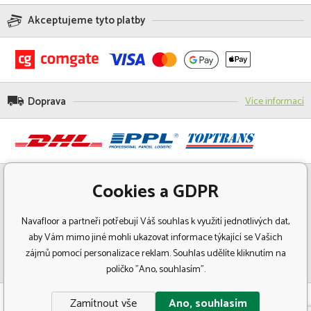
Akceptujeme tyto platby
Doprava
Více informací
Cookies a GDPR
Navafloor a partneři potřebují Váš souhlas k využití jednotlivých dat,
aby Vám mimo jiné mohli ukazovat informace týkající se Vašich
zájmů pomocí personalizace reklam. Souhlas udělíte kliknutím na
políčko "Ano, souhlasím".
© Copyright 2018 Navafloor - Specializovaný prodej podlahových krytin.
Zamítnout vše
Ano, souhlasím