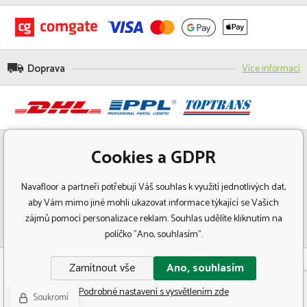
Doprava
Více informací
Cookies a GDPR
Navafloor a partneři potřebují Váš souhlas k využití jednotlivých dat,
aby Vám mimo jiné mohli ukazovat informace týkající se Vašich
zájmů pomocí personalizace reklam. Souhlas udělíte kliknutím na
políčko "Ano, souhlasím".
© Copyright 2018 Navafloor - Specializovaný prodej podlahových krytin.
Zamítnout vše
Ano, souhlasím
Všechna práva vyhrazena.
Podrobné nastavení s vysvětlením zde
Soukromí
Tvorba a pronájem eshopů
BINARGON.cz