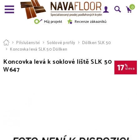
0
Můj projekt
Recenze zákazníků
Příslušenství
Soklové profily
Döllken SLK 50
Koncovka levá SLK 50 Döllken
Koncovka levá k soklové liště SLK 50
17
%
W647
sleva