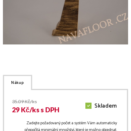
Nákup
35.09
Kč/ks
Skladem
29
Kč/
ks
s DPH
Zadejte požadovaný počet a systém Vám automaticky
přepočítá minimální množství, které je možno objednat.