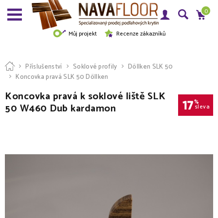
0
Můj projekt
Recenze zákazníků
Příslušenství
Soklové profily
Döllken SLK 50
Koncovka pravá SLK 50 Döllken
Koncovka pravá k soklové liště SLK
17
%
50 W460 Dub kardamon
sleva