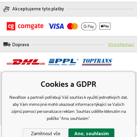
Akceptujeme tyto platby
Doprava
Více informací
Cookies a GDPR
Navafloor a partneři potřebují Váš souhlas k využití jednotlivých dat,
aby Vám mimo jiné mohli ukazovat informace týkající se Vašich
zájmů pomocí personalizace reklam. Souhlas udělíte kliknutím na
políčko "Ano, souhlasím".
© Copyright 2018 Navafloor - Specializovaný prodej podlahových krytin.
Zamítnout vše
Ano, souhlasím