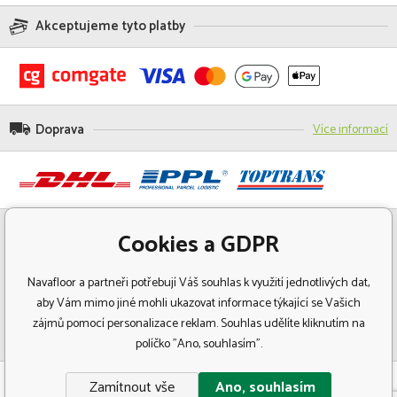
Akceptujeme tyto platby
Doprava
Více informací
Cookies a GDPR
Navafloor a partneři potřebují Váš souhlas k využití jednotlivých dat,
aby Vám mimo jiné mohli ukazovat informace týkající se Vašich
zájmů pomocí personalizace reklam. Souhlas udělíte kliknutím na
políčko "Ano, souhlasím".
© Copyright 2018 Navafloor - Specializovaný prodej podlahových krytin.
Zamítnout vše
Ano, souhlasím