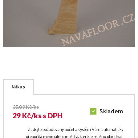
Nákup
35.09
Kč/ks
Skladem
29
Kč/
ks
s DPH
Zadejte požadovaný počet a systém Vám automaticky
přepočítá minimální množství, které je možno objednat.