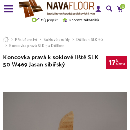
0
Můj projekt
Recenze zákazníků
Příslušenství
Soklové profily
Döllken SLK 50
Koncovka pravá SLK 50 Döllken
Koncovka pravá k soklové liště SLK
17
%
50 W469 Jasan sibiřský
sleva