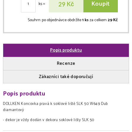
Koupit
Kč
29
ks
=
Souhrn:
po objednávce obdržíte
1 ks
za celkem
29 Kč
Popis produktu
Recenze
Zákazníci také doporučují
Popis produktu
DOLLKEN Koncovka pravá k soklové liště SLK 50 W649 Dub
diamantový
- dekor je vždy dodán v dekoru soklové lišty SLK 50