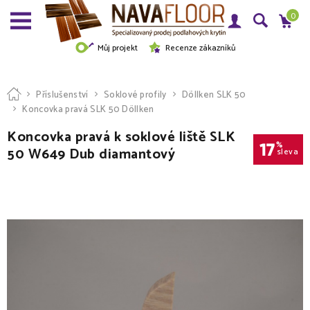
0
Můj projekt
Recenze zákazníků
Příslušenství
Soklové profily
Döllken SLK 50
Koncovka pravá SLK 50 Döllken
Koncovka pravá k soklové liště SLK
17
%
50 W649 Dub diamantový
sleva