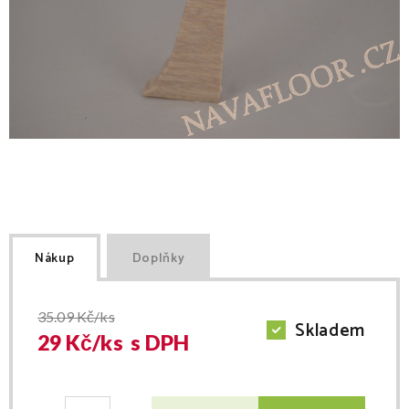
Nákup
Doplňky
35.09
Kč/ks
Skladem
29
Kč/
ks
s DPH