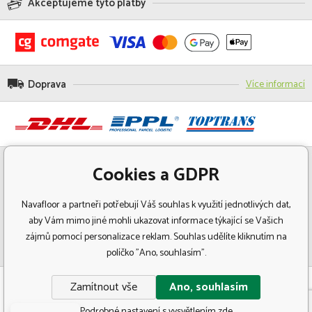
Akceptujeme tyto platby
Doprava
Více informací
Cookies a GDPR
Navafloor a partneři potřebují Váš souhlas k využití jednotlivých dat,
aby Vám mimo jiné mohli ukazovat informace týkající se Vašich
zájmů pomocí personalizace reklam. Souhlas udělíte kliknutím na
políčko "Ano, souhlasím".
© Copyright 2018 Navafloor - Specializovaný prodej podlahových krytin.
Zamítnout vše
Ano, souhlasím
Všechna práva vyhrazena.
Podrobné nastavení s vysvětlením zde