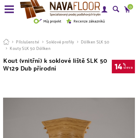
0
Můj projekt
Recenze zákazníků
Příslušenství
Soklové profily
Döllken SLK 50
Kouty SLK 50 Döllken
Kout (vnitřní) k soklové liště SLK 50
14
%
W129 Dub přírodní
sleva