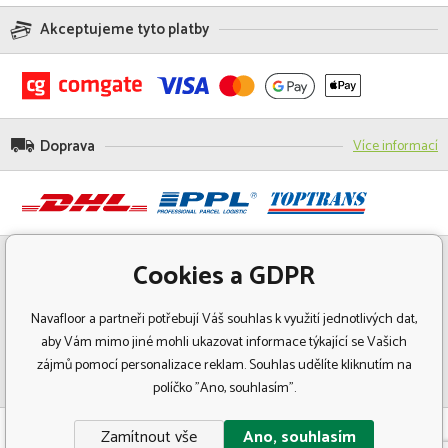
Akceptujeme tyto platby
Doprava
Více informací
Cookies a GDPR
Navafloor a partneři potřebují Váš souhlas k využití jednotlivých dat,
aby Vám mimo jiné mohli ukazovat informace týkající se Vašich
zájmů pomocí personalizace reklam. Souhlas udělíte kliknutím na
políčko "Ano, souhlasím".
© Copyright 2018 Navafloor - Specializovaný prodej podlahových krytin.
Zamítnout vše
Ano, souhlasím