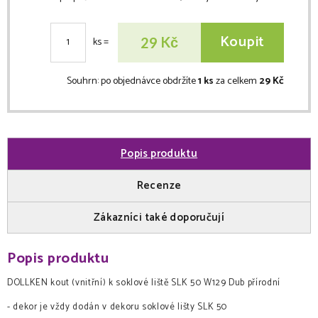
Koupit
Kč
29
ks
=
Souhrn:
po objednávce obdržíte
1 ks
za celkem
29 Kč
Popis produktu
Recenze
Zákazníci také doporučují
Popis produktu
DOLLKEN kout (vnitřní) k soklové liště SLK 50 W129 Dub přírodní
- dekor je vždy dodán v dekoru soklové lišty SLK 50