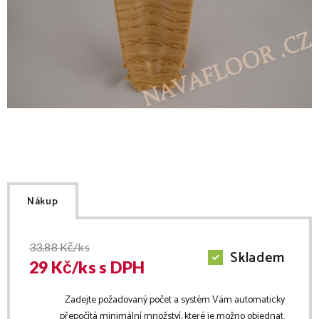
Nákup
33.88
Kč/ks
Skladem
29
Kč/
ks
s DPH
Zadejte požadovaný počet a systém Vám automaticky
přepočítá minimální množství, které je možno objednat.