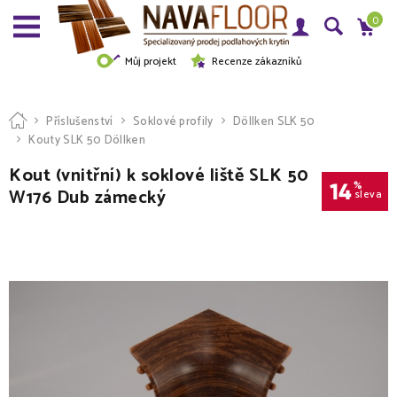
0
Můj projekt
Recenze zákazníků
Příslušenství
Soklové profily
Döllken SLK 50
Kouty SLK 50 Döllken
Kout (vnitřní) k soklové liště SLK 50
14
%
W176 Dub zámecký
sleva