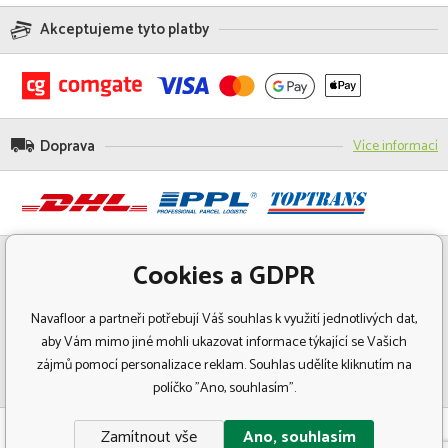
Akceptujeme tyto platby
Doprava
Více informací
Cookies a GDPR
Navafloor a partneři potřebují Váš souhlas k využití jednotlivých dat,
aby Vám mimo jiné mohli ukazovat informace týkající se Vašich
zájmů pomocí personalizace reklam. Souhlas udělíte kliknutím na
políčko "Ano, souhlasím".
© Copyright 2018 Navafloor - Specializovaný prodej podlahových krytin.
Zamítnout vše
Ano, souhlasím