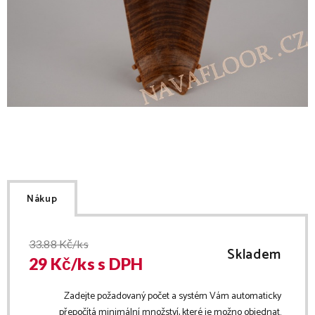
Nákup
33.88
Kč/ks
Skladem
29
Kč/
ks
s DPH
Zadejte požadovaný počet a systém Vám automaticky
přepočítá minimální množství, které je možno objednat.