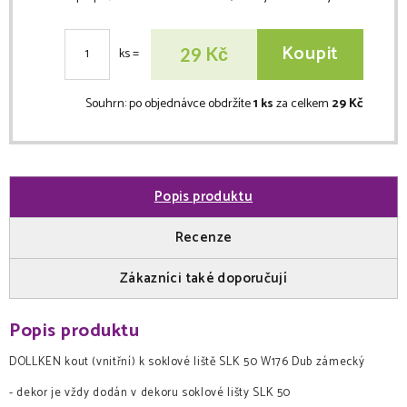
Koupit
Kč
29
ks
=
Souhrn:
po objednávce obdržíte
1 ks
za celkem
29 Kč
Popis produktu
Recenze
Zákazníci také doporučují
Popis produktu
DOLLKEN kout (vnitřní) k soklové liště SLK 50 W176 Dub zámecký
- dekor je vždy dodán v dekoru soklové lišty SLK 50