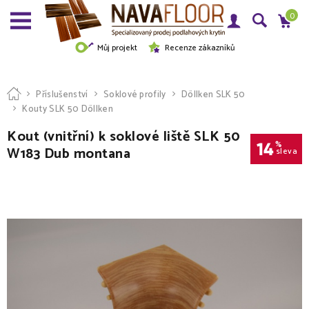
0
Můj projekt
Recenze zákazníků
Příslušenství
Soklové profily
Döllken SLK 50
Kouty SLK 50 Döllken
Kout (vnitřní) k soklové liště SLK 50
14
%
W183 Dub montana
sleva