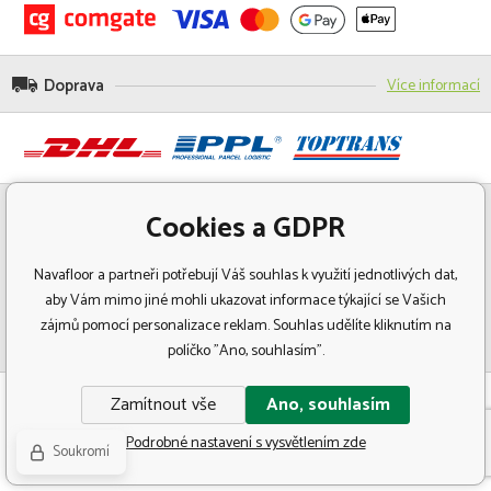
Doprava
Více informací
Cookies a GDPR
Navafloor a partneři potřebují Váš souhlas k využití jednotlivých dat,
aby Vám mimo jiné mohli ukazovat informace týkající se Vašich
zájmů pomocí personalizace reklam. Souhlas udělíte kliknutím na
políčko "Ano, souhlasím".
© Copyright 2018 Navafloor - Specializovaný prodej podlahových krytin.
Zamítnout vše
Ano, souhlasím
Všechna práva vyhrazena.
Podrobné nastavení s vysvětlením zde
Soukromí
Eshopy
a
webové stránky
od
BINARGON.cz