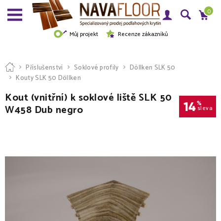
0
Můj projekt
Recenze zákazníků
Příslušenství
Soklové profily
Döllken SLK 50
Kouty SLK 50 Döllken
Kout (vnitřní) k soklové liště SLK 50
14
%
W458 Dub negro
sleva