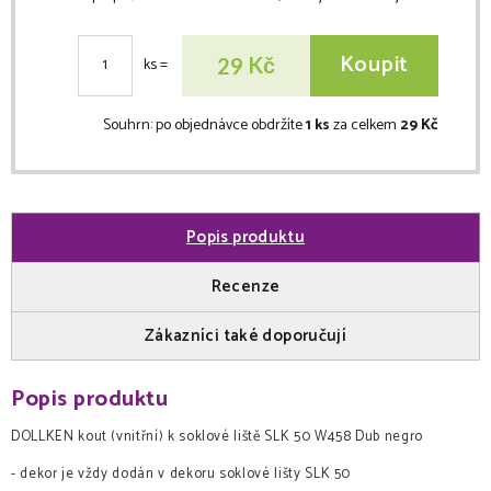
Koupit
Kč
29
ks
=
Souhrn:
po objednávce obdržíte
1 ks
za celkem
29 Kč
Popis produktu
Recenze
Zákazníci také doporučují
Popis produktu
DOLLKEN kout (vnitřní) k soklové liště SLK 50 W458 Dub negro
- dekor je vždy dodán v dekoru soklové lišty SLK 50