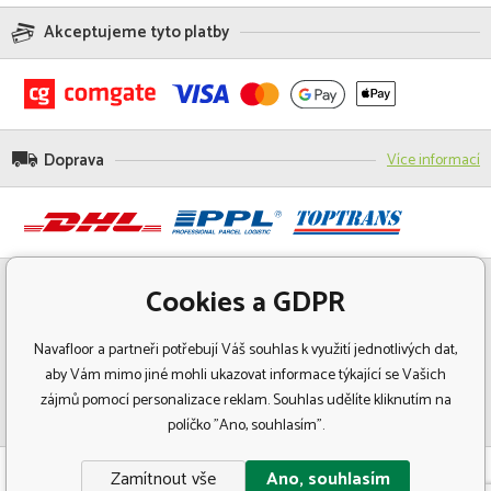
Akceptujeme tyto platby
Doprava
Více informací
Cookies a GDPR
Navafloor a partneři potřebují Váš souhlas k využití jednotlivých dat,
aby Vám mimo jiné mohli ukazovat informace týkající se Vašich
zájmů pomocí personalizace reklam. Souhlas udělíte kliknutím na
políčko "Ano, souhlasím".
© Copyright 2018 Navafloor - Specializovaný prodej podlahových krytin.
Zamítnout vše
Ano, souhlasím