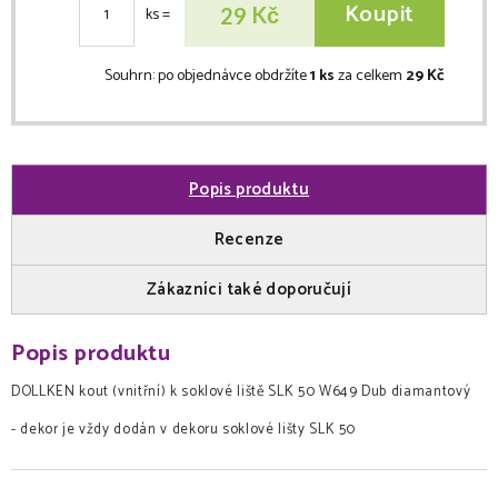
Koupit
Kč
29
ks
=
Souhrn:
po objednávce obdržíte
1 ks
za celkem
29 Kč
Popis produktu
Recenze
Zákazníci také doporučují
Popis produktu
DOLLKEN kout (vnitřní) k soklové liště SLK 50 W649 Dub diamantový
- dekor je vždy dodán v dekoru soklové lišty SLK 50