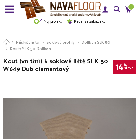
0
Můj projekt
Recenze zákazníků
Příslušenství
Soklové profily
Döllken SLK 50
Kouty SLK 50 Döllken
Kout (vnitřní) k soklové liště SLK 50
14
%
W649 Dub diamantový
sleva