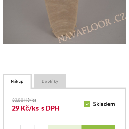
Nákup
Doplňky
33.88
Kč/ks
Skladem
29
Kč/
ks
s DPH