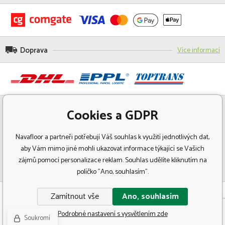
Doprava
Více informací
Cookies a GDPR
Navafloor a partneři potřebují Váš souhlas k využití jednotlivých dat,
aby Vám mimo jiné mohli ukazovat informace týkající se Vašich
zájmů pomocí personalizace reklam. Souhlas udělíte kliknutím na
políčko "Ano, souhlasím".
© Copyright 2018 Navafloor - Specializovaný prodej podlahových krytin.
Zamítnout vše
Ano, souhlasím
Všechna práva vyhrazena.
Podrobné nastavení s vysvětlením zde
Soukromí
Tvorba a pronájem eshopů
BINARGON.cz