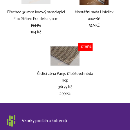
Přechod 30 mm kovový samolepící
Montážní sada Uniclick
Elox Stříbro E01 délka 93cm
442 Kč
194 Kč
329 Kč
184 Kč
-17.36%
Čistící zóna Parijs 17 béžovohnědá
nop
361.79 Kč
299 Kč
Vzorky podlah a koberců