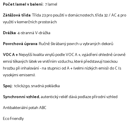
Počet lamel v balení:
7 lamel
Zátěžová třída
: Třída 23 pro použití v domácnostech, třída 32 / AC 4 pro
využití v komerčních prostorách
Drážka
: 4-stranná V-drážka
Povrchová úprava
: Ručně škrábaný povrch u vybraných dekorů
VOC A +
Nejvyšší kvalita vinylů podle VOC A +, vyjádření ohledně úrovně
emisí těkavých látek ve vnitřním vzduchu, které představují toxickou
hrozbu při inhalování - na stupnici od A + (velmi nízkých emisí) do C (s
vysokými emisemi).
Spoj:
1click2go, snadná pokládka
Synchronní vzhled
, autentický reliéf dává podlaze přírodní vzhled
Antibakteriální potah ABC
Eco Friendly