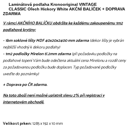
Laminátová podlaha Kronooriginal VINTAGE
CLASSIC
Ořech Hickory White AKČNÍ BALÍČEK + DOPRAVA
ZDARMA
V rámci AKČNÍHO BALÍČKU obdržíte ke každému zakoupenému 1m2
podlahové krytiny:
- 1bm soklové lišty MDF 40x20x2400 mm zdarma
(dekor lišty je vybrán
nejbližší vhodný k dekoru podlahy)
- 1m2 podložky Mirelon tl.2mm zdarma
(při požadavku podložky na
podlahové topení Vám bude odečtena aktuální cena Mirelonu a rozdíl ceny
za požadovanou podložku bude doplacen. Typ požadované podložky
uveďte do poznámky)
+ Doprava po ČR zdarma.
Na toto zboží není možné uplatnit slevu 2% při registraci v
internetovém obchodě.
Velikost prken:
1285 x 192 x 10 mm