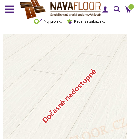
0
Můj projekt
Recenze zákazníků
Dočasně nedostupné