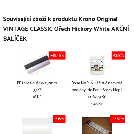
Související zboží k produktu Krono Original
VINTAGE CLASSIC Ořech Hickory White AKČNÍ
BALÍČEK
-45.45%
-13.13%
PE folie tloušťky 0,2mm
Bona NÁPLŇ 4l čistič na tvrdé
33 Kč
podlahy (do Bona Spray Mop )
18 Kč
1 087.79 Kč
945 Kč
-5.15%
-25.57%