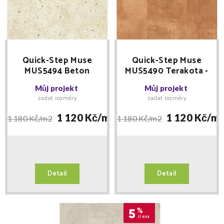
Quick-Step Muse
Quick-Step Muse
MUS5494 Beton
MUS5490 Terakota -
botanický -
laminátová podlaha
Můj projekt
Můj projekt
laminátová podlaha
zadat rozměry
zadat rozměry
1 120 Kč/
m2
1 120 Kč/
m
1 180 Kč/
m2
1 180 Kč/
m2
Detail
Detail
5
%
sleva