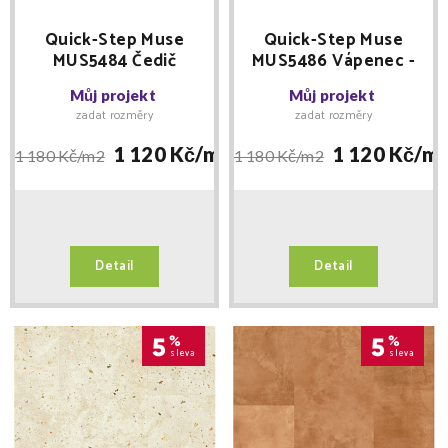
Quick-Step Muse
Quick-Step Muse
MUS5484 Čedič
MUS5486 Vápenec -
kouřový - laminátová
laminátová podlaha
Můj projekt
Můj projekt
podlaha
zadat rozměry
zadat rozměry
1 120 Kč/
m2
1 120 Kč/
m
1 180 Kč/
m2
1 180 Kč/
m2
Detail
Detail
5
%
5
%
sleva
sleva