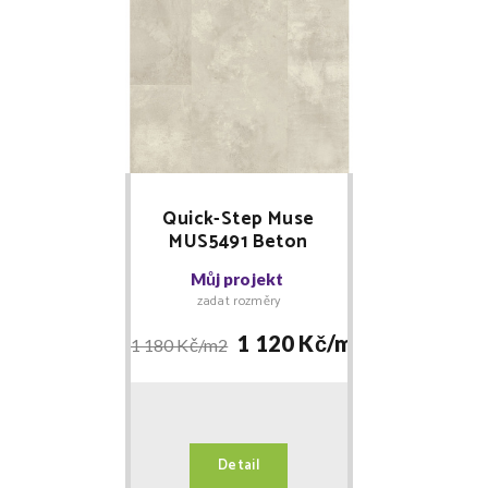
Quick-Step Muse
MUS5491 Beton
mořený - laminátová
Můj projekt
podlaha
zadat rozměry
1 120 Kč/
m2
1 180 Kč/
m2
Detail