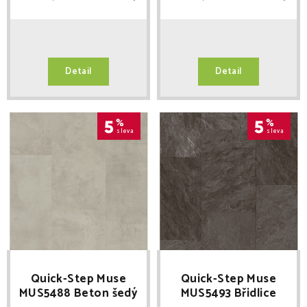
Detail
Detail
5
%
5
%
sleva
sleva
Quick-Step Muse
Quick-Step Muse
MUS5488 Beton šedý
MUS5493 Břidlice