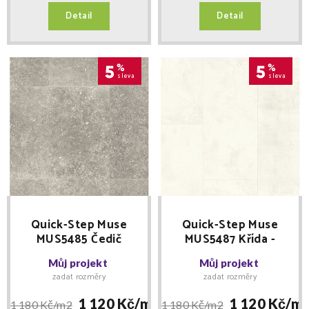
Detail
Detail
5
%
5
%
sleva
sleva
Quick-Step Muse
Quick-Step Muse
MUS5485 Čedič
MUS5487 Křída -
temný - laminátová
laminátová podlaha
Můj projekt
Můj projekt
podlaha
zadat rozměry
zadat rozměry
1 120 Kč/
m2
1 120 Kč/
m
1 180 Kč/
m2
1 180 Kč/
m2