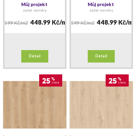
Aqua Classic 33 Dub
Aqua Classic 33 Dub
Můj projekt
Můj projekt
Padua přírodní EL2171
Predaia přírodní
zadat rozměry
zadat rozměry
EL2428
448.99 Kč/
m2
448.99 Kč/
m
599 Kč/
m2
599 Kč/
m2
Detail
Detail
25
%
25
%
sleva
sleva