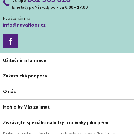
Volejte
Jsme tady pro Vás vždy
po - pá 8:00 - 17:00
Napište nám na
info@navafloor.cz
Užitečné informace
Zákaznická podpora
O nás
Mohlo by Vás zajímat
Získávejte speciální nabídky a novinky jako první
Přihlaste se k odběru newsletteru a budete vědět vše ze světa Navafloor, o