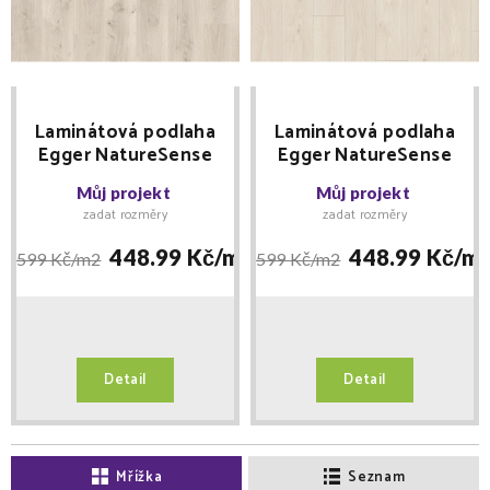
Laminátová podlaha
Laminátová podlaha
Egger NatureSense
Egger NatureSense
Aqua Classic 33 Dub
Aqua Classic 33 Dub
Můj projekt
Můj projekt
Pinot bílý EL2111
Treviso bílý EL2180
zadat rozměry
zadat rozměry
448.99 Kč/
m2
448.99 Kč/
m
599 Kč/
m2
599 Kč/
m2
Detail
Detail
Mřížka
Seznam