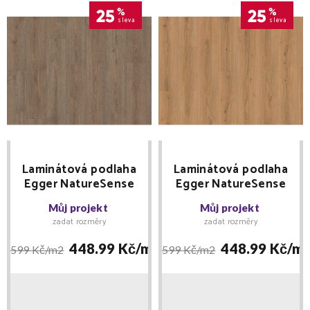
25
%
25
%
sleva
sleva
Laminátová podlaha
Laminátová podlaha
Egger NatureSense
Egger NatureSense
Aqua Classic 33 Dub
Aqua Classic 33 Dub
Můj projekt
Můj projekt
Turin tmavý EL2192
Padua medový EL2172
zadat rozměry
zadat rozměry
448.99 Kč/
m2
448.99 Kč/
m
599 Kč/
m2
599 Kč/
m2