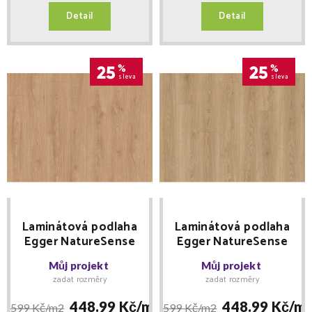
Detail
Detail
25
%
25
%
sleva
sleva
Laminátová podlaha
Laminátová podlaha
Egger NatureSense
Egger NatureSense
Aqua Classic 33 Jasan
Aqua Classic 33 Dub
Můj projekt
Můj projekt
Avio přírodní EL2242
Treviso přírodní
zadat rozměry
zadat rozměry
EL2181
448.99 Kč/
m2
448.99 Kč/
m
599 Kč/
m2
599 Kč/
m2