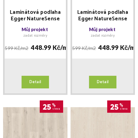
Laminátová podlaha
Laminátová podlaha
Egger NatureSense
Egger NatureSense
Aqua Classic 33 Dub
Aqua Classic 33 Jasan
Můj projekt
Můj projekt
Pinot pískový EL2113
Avio světlý EL2240
zadat rozměry
zadat rozměry
448.99 Kč/
m2
448.99 Kč/
m
599 Kč/
m2
599 Kč/
m2
Detail
Detail
25
%
25
%
sleva
sleva