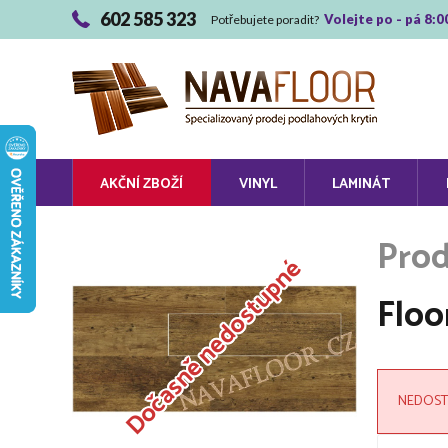
602 585 323
Volejte po - pá 8:0
Potřebujete poradit?
AKČNÍ ZBOŽÍ
VINYL
LAMINÁT
Dočasně nedostupné
Floo
NEDOST