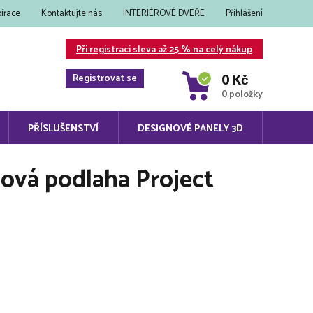
pirace
Kontaktujte nás
INTERIÉROVÉ DVEŘE
Přihlášení
Při registraci sleva až 25 % na celý nákup
Registrovat se
0 Kč
0 položky
PŘÍSLUŠENSTVÍ
DESIGNOVÉ PANELY 3D
lová podlaha Project