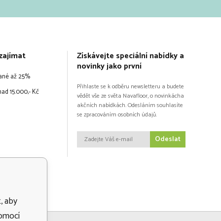
zajímat
Získávejte speciální nabídky a
novinky jako první
vané až 25%
Přihlaste se k odběru newsletteru a budete
ad 15.000,- Kč
vědět vše ze světa Navafloor, o novinkácha
akčních nabídkách. Odesláním souhlasíte
se zpracováním osobních údajů.
Odeslat
, aby
pomocí