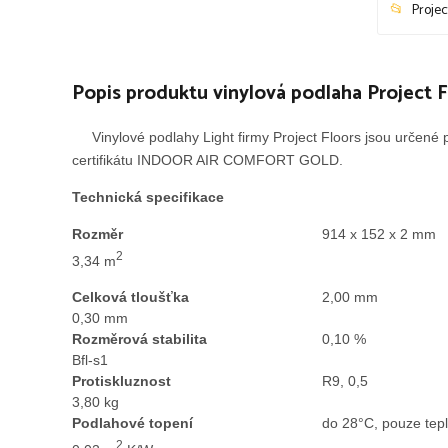
Projec
Popis produktu vinylová podlaha Project
Vinylové podlahy Light firmy Project Floors jsou určené
certifikátu INDOOR AIR COMFORT GOLD.
Technická specifikace
Rozměr
914 x 152 x 2 mm
2
3,34 m
Celková tloušťka
2,00 mm
0,30 mm
Rozměrová stabilita
0,10 %
Bfl-s1
Protiskluznost
R9, 0,5
3,80 kg
Podlahové topení
do 28°C, pouze tep
2