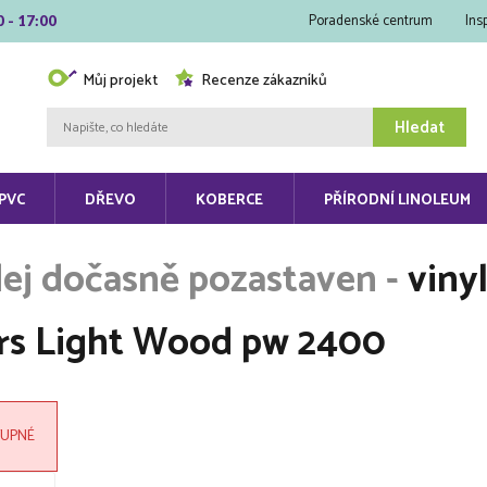
Poradenské centrum
Ins
0 - 17:00
Můj projekt
Recenze zákazníků
Hledat
PVC
DŘEVO
KOBERCE
PŘÍRODNÍ LINOLEUM
viny
rs Light Wood pw 2400
UPNÉ