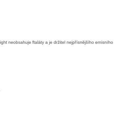
ht neobsahuje ftaláty a je držitel nejpřísnějšího emisního
y