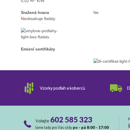
0,02 m
K/W
Sražená hrana
Ne
Neobsahuje ftaláty.
Emisní certifikáty
Vzorky podlah a koberců
D
602 585 323
Volejte
Jsme tady pro Vás vždy
po - pá 8:00 - 17:00