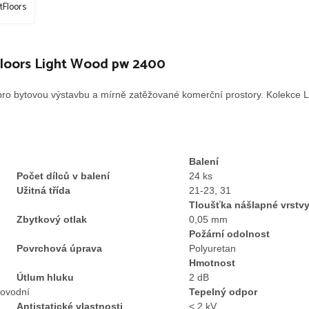
tFloors
 Floors Light Wood pw 2400
 pro bytovou výstavbu a mírně zatěžované komerční prostory. Kolekce Lig
Balení
Počet dílců v balení
24 ks
Užitná třída
21-23, 31
Tloušťka nášlapné vrstv
Zbytkový otlak
0,05 mm
Požární odolnost
Povrchová úprava
Polyuretan
Hmotnost
Útlum hluku
2 dB
lovodní
Tepelný odpor
Antistatické vlastnosti
< 2 kV