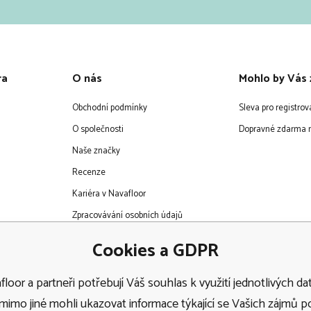
ra
O nás
Mohlo by Vás 
Obchodní podmínky
Sleva pro registro
O společnosti
Dopravné zdarma n
Naše značky
Recenze
Kariéra v Navafloor
Zpracovávání osobních údajů
EET
Cookies a GDPR
loor a partneři potřebují Váš souhlas k využití jednotlivých dat
imo jiné mohli ukazovat informace týkající se Vašich zájmů 