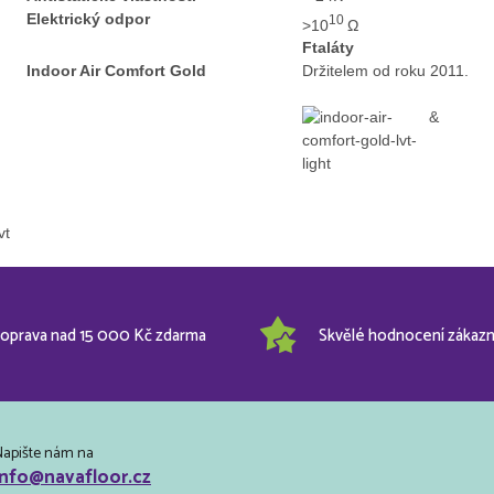
Elektrický odpor
10
>10
Ω
Ftaláty
Indoor Air Comfort Gold
Držitelem od roku 2011.
&
oprava nad 15 000 Kč zdarma
Skvělé hodnocení zákazn
Napište nám na
info@navafloor.cz