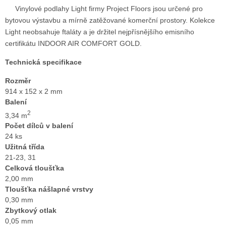
Vinylové podlahy Light firmy Project Floors jsou určené pro
bytovou výstavbu a mírně zatěžované komerční prostory. Kolekce
Light neobsahuje ftaláty a je držitel nejpřísnějšího emisního
certifikátu INDOOR AIR COMFORT GOLD.
Technická specifikace
Rozměr
914 x 152 x 2 mm
Balení
2
3,34 m
Počet dílců v balení
24 ks
Užitná třída
21-23, 31
Celková tloušťka
2,00 mm
Tloušťka nášlapné vrstvy
0,30 mm
Zbytkový otlak
0,05 mm