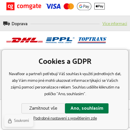
Doprava
Více informací
Cookies a GDPR
Navafloor a partneři potřebují Váš souhlas k využití jednotlivých dat,
aby Vám mimo jiné mohli ukazovat informace týkající se Vašich
zájmů pomocí personalizace reklam. Souhlas udělíte kliknutím na
políčko "Ano, souhlasím".
© Copyright 2018 Navafloor - Specializovaný prodej podlahových krytin.
Zamítnout vše
Ano, souhlasím
Všechna práva vyhrazena.
Podrobné nastavení s vysvětlením zde
Soukromí
Tvorbu webové stránky
zajistil
BINARGON.cz