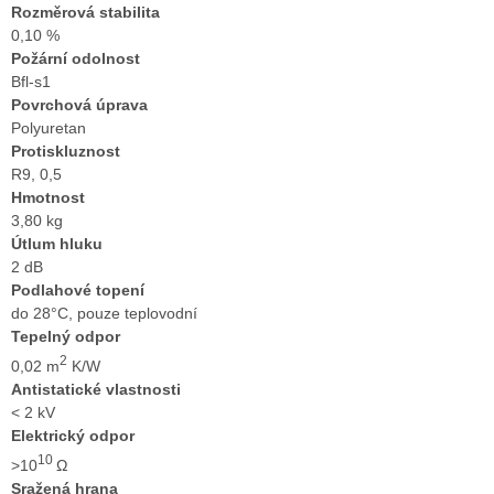
Rozměrová stabilita
0,10 %
Požární odolnost
Bfl-s1
Povrchová úprava
Polyuretan
Protiskluznost
R9, 0,5
Hmotnost
3,80 kg
Útlum hluku
2 dB
Podlahové topení
do 28°C, pouze teplovodní
Tepelný odpor
2
0,02 m
K/W
Antistatické vlastnosti
< 2 kV
Elektrický odpor
10
>10
Ω
Sražená hrana