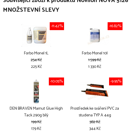
Související zboží k produktu Novilon NOVA 5126
MNOŽSTEVNÍ SLEVY
-11.42%
-16.82%
Forbo Monel 1L
Forbo Monel 10l
254 Kč
1 599 Kč
225 Kč
1 330 Kč
-10.05%
-9.95%
DEN BRAVEN Mamut Glue High
Prostředek ke sváření PVC za
Tack 290g bílý
studena TYP A 44g
199 Kč
382 Kč
179 Kč
344 Kč