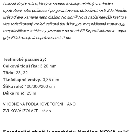
Luxusní vinyl v rolích, který se snadno instaluje, ošetřuje a odolává
opotřebení nebo poškození po garantovanou dobu životnosti. Zda hledáte
krásu dřeva, kamene nebo dlaždic: Novilon® Nova nabízí nejvyšší kvalitu a
více sofistikovaný vzhled. celková tloušťka: 3,20 mm; nášlapná vrstva: 0,35
mm; klasifikace zátěže: 23-32; reakce na oheň: Bfl-S1; protiskluznost – aqua
grip: R10; kročejová neprůzvučnost: 17 db;
Technické parametry:
Celková tloušťka:
3,20 mm
Třída:
23, 32
Tl.nášlapné vrstvy:
0,35 mm
Šířka role:
400/300/200 cm
Délka role:
25 m
VHODNÉ NA PODLAHOVÉ TOPENÍ : ANO
ZVUKOVÁ IZOLACE : 16 db