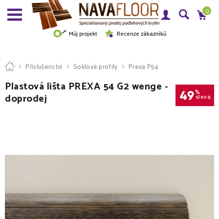
0
Můj projekt
Recenze zákazníků
Příslušenství
Soklové profily
Prexa P54
Plastová lišta PREXA 54 G2 wenge -
49
%
doprodej
sleva