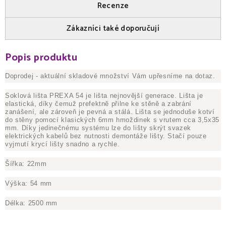
Recenze
Zákazníci také doporučují
Popis produktu
Doprodej - aktuální skladové množství Vám upřesníme na dotaz.
Soklová lišta PREXA 54 je lišta nejnovější generace. Lišta je
elastická, díky čemuž prefektně přilne ke stěně a zabrání
zanášení, ale zároveň je pevná a stálá. Lišta se jednoduše kotví
do stěny pomocí klasických 6mm hmoždinek s vrutem cca 3,5x35
mm. Díky jedinečnému systému lze do lišty skrýt svazek
elektrických kabelů bez nutnosti demontáže lišty. Stačí pouze
vyjmutí krycí lišty snadno a rychle.
Šířka: 22mm
Výška: 54 mm
Délka: 2500 mm