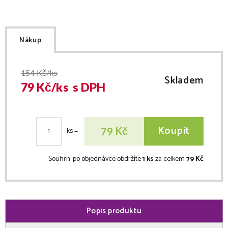
Nákup
154
Kč/ks
Skladem
79
Kč/
ks
s DPH
Koupit
Kč
79
ks
=
Souhrn:
po objednávce obdržíte
1 ks
za celkem
79 Kč
Popis produktu