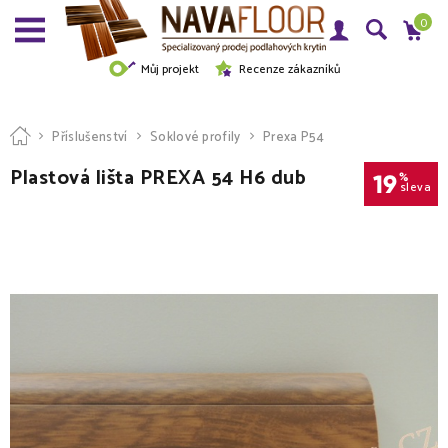
0
Můj projekt
Recenze zákazníků
Příslušenství
Soklové profily
Prexa P54
Plastová lišta PREXA 54 H6 dub
19
%
sleva