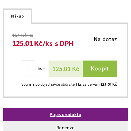
Nákup
154
Kč/ks
Na dotaz
125.01
Kč/
ks
s DPH
Koupit
Kč
125.01
ks
=
Souhrn:
po objednávce obdržíte
1 ks
za celkem
125.01 Kč
Popis produktu
Recenze