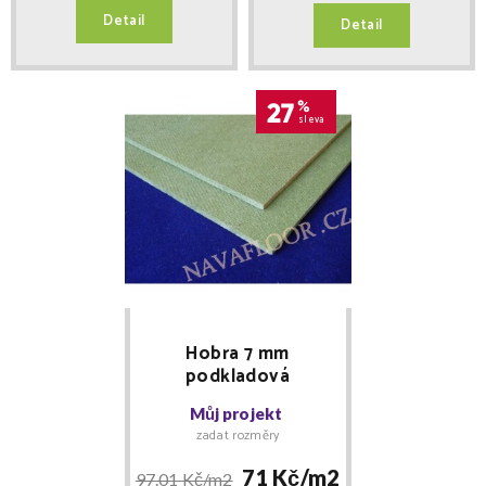
Detail
Detail
27
%
sleva
Hobra 7 mm
podkladová
dřevovláknitá deska
Můj projekt
zadat rozměry
71 Kč/
m2
97.01 Kč/
m2