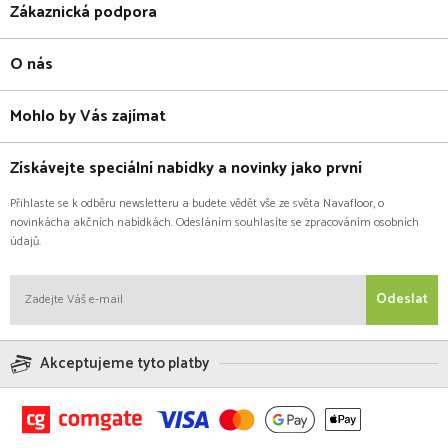
Zákaznická podpora
O nás
Mohlo by Vás zajímat
Získávejte speciální nabídky a novinky jako první
Přihlaste se k odběru newsletteru a budete vědět vše ze světa Navafloor, o
novinkácha akčních nabídkách. Odesláním souhlasíte se zpracováním osobních
údajů.
Odeslat
Akceptujeme tyto platby