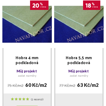
20
%
18
%
sleva
sleva
Hobra 4 mm
Hobra 5,5 mm
podkladová
podkladová
dřevovláknitá deska
dřevovláknitá deska
Můj projekt
Můj projekt
zadat rozměry
zadat rozměry
60 Kč/
m2
63 Kč/
m2
75 Kč/
m2
77 Kč/
m2
(2 recenzí)