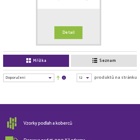
Detail
Mřížka
Seznam
produktů na stránku
Vzorky podlah a koberců