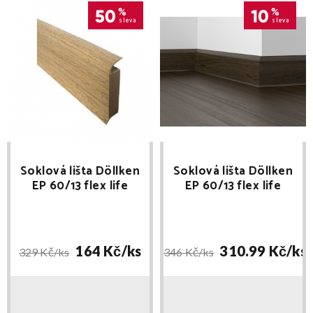
50
%
10
%
sleva
sleva
Soklová lišta Döllken
Soklová lišta Döllken
EP 60/13 flex life
EP 60/13 flex life
2428 - doprodej
délka 2,5m
164 Kč/
ks
310.99 Kč/
ks
329 Kč/
ks
346 Kč/
ks