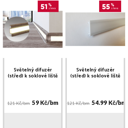
51
%
55
%
sleva
sleva
Světelný difuzér
Světelný difuzér
(střed) k soklové liště
(střed) k soklové liště
SLK 60 Q délka 2,5m
SLK 50 délka 2,5m
W263
59 Kč/
bm
54.99 Kč/
bm
121 Kč/
bm
121 Kč/
bm